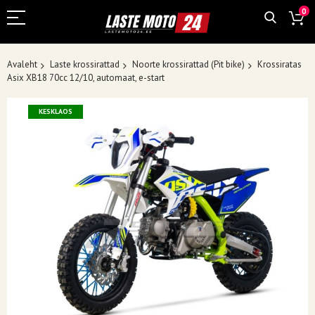
0
Avaleht
Laste krossirattad
Noorte krossirattad (Pit bike)
Krossiratas
Asix XB18 70cc 12/10, automaat, e-start
Skip
KESKLAOS
to
the
end
of
the
images
gallery