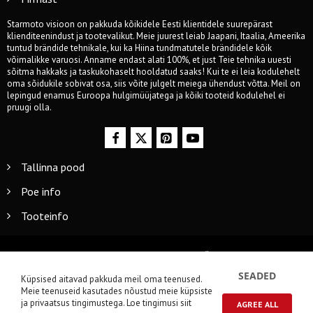
Starmoto visioon on pakkuda kõikidele Eesti klientidele suurepärast
klienditeenindust ja tootevalikut. Meie juurest leiab Jaapani, Itaalia, Ameerika
tuntud brändide tehnikale, kui ka Hiina tundmatutele brändidele kõik
võimalikke varuosi. Anname endast alati 100%, et just Teie tehnika uuesti
sõitma hakkaks ja taskukohaselt hooldatud saaks! Kui te ei leia kodulehelt
oma sõidukile sobivat osa, siis võite julgelt meiega ühendust võtta. Meil on
lepingud enamus Euroopa hulgimüüjatega ja kõiki tooteid kodulehel ei
pruugi olla.
Tallinna pood
Poe info
Tooteinfo
© 2014-2024 Starmoto OÜ
SEADED
Küpsised aitavad pakkuda meil oma teenused.
Meie teenuseid kasutades nõustud meie küpsiste
ja privaatsus tingimustega.
Loe tingimusi siit
AGREE ALL
0