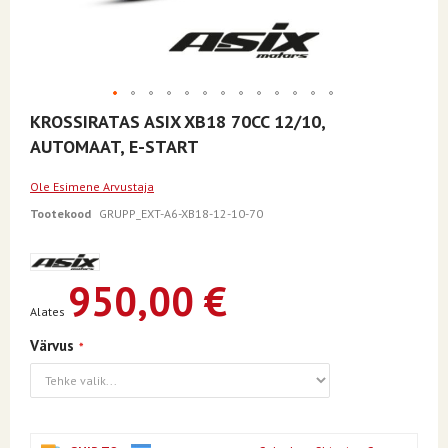
Skip
KROSSIRATAS ASIX XB18 70CC 12/10,
to
AUTOMAAT, E-START
the
beginning
of
Ole Esimene Arvustaja
the
Tootekood
GRUPP_EXT-A6-XB18-12-10-70
images
gallery
950,00 €
Alates
Värvus