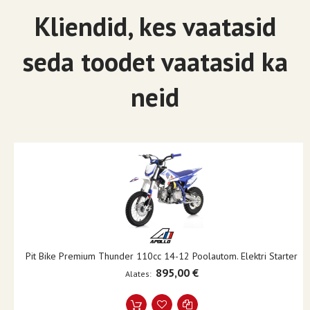
Garantii ja hooldus
Kliendid, kes vaatasid
Garantii
: 1
aastat
Varuosade saadavus
:
Lai valik originaalvaruosi
seda toodet vaatasid ka
neid
ASIX XB-18 ühendab endas kvaliteedi, turvalisuse ja
kasutusmugavuse, olles suurepärane valik noortele, kes
soovivad alustada oma teekonda motokrossi maailmas.
Pit Bike Premium Thunder 110cc 14-12 Poolautom. Elektri Starter
895,00 €
Alates