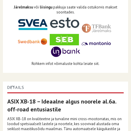
Järelmaksu
või
liisingu
pakkuja saate valida ostukorvis makset
sooritades.
Rohkem infot võimaluste kohta leiate siit.
DETAILS
ASIX XB-18 – Ideaalne algus noorele al.6a.
off-road entusiastile
ASIX XB-18 on kvaliteetne ja turvaline mini cross-mootorratas, mis on
loodud spetsiaalselt lastele ja noortele, kes soovivad alustada oma
seiklust maastikusõidu maailmas.
Tänu automaatsele käigukastile ja