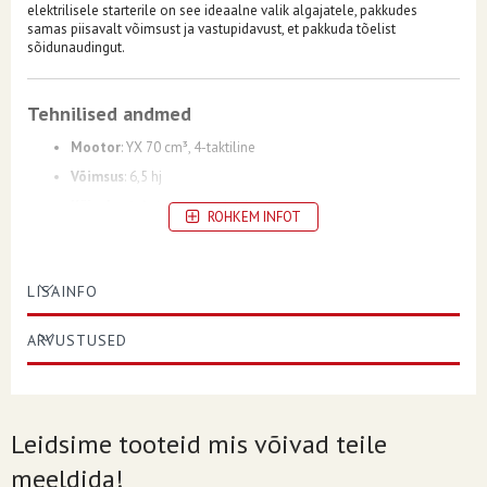
elektrilisele starterile on see ideaalne valik algajatele, pakkudes
samas piisavalt võimsust ja vastupidavust, et pakkuda tõelist
sõidunaudingut.
Tehnilised andmed
Mootor
:
YX 70 cm³, 4-taktiline
Võimsus
:
6,5 hj
Käigukast
:
Automaatne, 1-käiguline
ROHKEM INFOT
Starter
:
Elektriline
Veoskeem
:
Kett (Gold-series)
LISAINFO
Pidurid
:
Hüdraulilised ketaspidurid ees ja taga
Vedrustus
:
Ees – UPSIDE-DOWN amortisaatorid; taga – gaasi-
ARVUSTUSED
õli amortisaator
Rehvid
:
12" ees / 10" taga
Mõõdud
:
Pikkus 1350 mm
Istme kõrgus
:
Reguleeritav 600–630 mm
Leidsime tooteid mis võivad teile
Maksimaalne kandevõime
:
60 kg
meeldida!