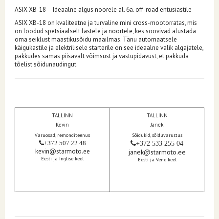
ASIX XB-18 – Ideaalne algus noorele al. 6a. off-road entusiastile
ASIX XB-18 on kvaliteetne ja turvaline mini cross-mootorratas, mis
on loodud spetsiaalselt lastele ja noortele, kes soovivad alustada
oma seiklust maastikusõidu maailmas.
Tänu automaatsele
käigukastile ja elektrilisele starterile on see ideaalne valik algajatele,
pakkudes samas piisavalt võimsust ja vastupidavust, et pakkuda
tõelist sõidunaudingut.
TALLINN
TALLINN
Kevin
Janek
Varuosad, remonditeenus
Sõidukid, sõiduvarustus
+372 507 22 48
+372 533 255 04
kevin@starmoto.ee
janek@starmoto.ee
Eesti ja Inglise keel
Eesti ja Vene keel