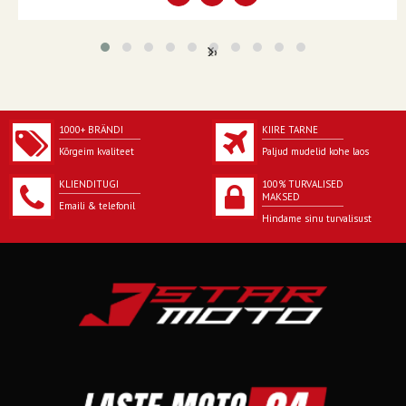
‹
›
1000+ BRÄNDI
KIIRE TARNE
Kõrgeim kvaliteet
Paljud mudelid kohe laos
KLIENDITUGI
100% TURVALISED
MAKSED
Emaili & telefonil
Hindame sinu turvalisust