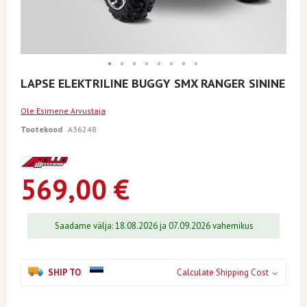
Skip
LAPSE ELEKTRILINE BUGGY SMX RANGER SININE
to
the
Ole Esimene Arvustaja
beginning
of
Tootekood
A36248
the
images
gallery
569,00 €
Saadame välja: 18.08.2026 ja 07.09.2026 vahemikus
SHIP TO
Calculate Shipping Cost