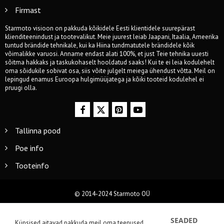
Firmast
Starmoto visioon on pakkuda kõikidele Eesti klientidele suurepärast
klienditeenindust ja tootevalikut. Meie juurest leiab Jaapani, Itaalia, Ameerika
tuntud brändide tehnikale, kui ka Hiina tundmatutele brändidele kõik
võimalikke varuosi. Anname endast alati 100%, et just Teie tehnika uuesti
sõitma hakkaks ja taskukohaselt hooldatud saaks! Kui te ei leia kodulehelt
oma sõidukile sobivat osa, siis võite julgelt meiega ühendust võtta. Meil on
lepingud enamus Euroopa hulgimüüjatega ja kõiki tooteid kodulehel ei
pruugi olla.
Tallinna pood
Poe info
Tooteinfo
© 2014-2024 Starmoto OÜ
SEADED
Küpsised aitavad pakkuda meil oma teenused.