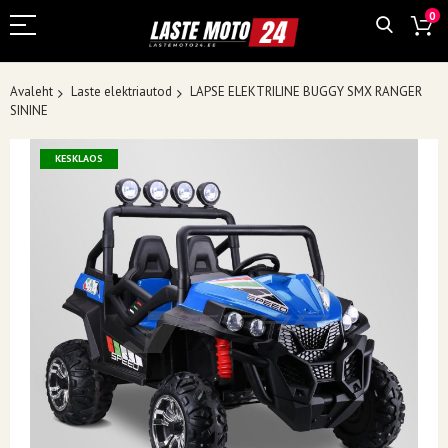
0
Avaleht
Laste elektriautod
LAPSE ELEKTRILINE BUGGY SMX RANGER
SININE
Skip
KESKLAOS
to
the
end
of
the
images
gallery