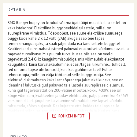
DETAILS
SMX Ranger buggy on loodud sõitma igat tüüpi maastikel ja sellel on
kaks istekohta! Elektriline buggy beebidele/lastele, millel on
suurepärane viimistlus. Tõepoolest, see suure elektrilise suurusega
buggy koos kahe 2 x 12 volti (7Ah) akuga saab teie lapse
lemmikmänguasjaks, ta saab jäljendada isa tänu sellele buggy'le!
Kvaliteetsed kunstnahast istmed pakuvad erakordset sõidumugavust ja
tagavad turvalisuse. Mis puutub turvalisusse, siis see on veelgi
tugevdatud 2.4 GHz kaugjuhtimispuldiga, mis võimaldab elektriautot
kaugjuhtida: kursi kõrvalekaldumine, edasi/tagasi liikumine... lühidalt,
teil on oma lapse üle kontroll, kuid kaugjuhtimise teel! Puhas
tehnoloogia, mille on välja töötanud selle buggy tootja. See
elektrisõiduk mahutab kaks last sõpradega jalutuskäikudeks, see on
ideaalne! Jalutuskäigud pakuvad teie lastele suurepäraseid elamusi,
kuna igal tagaveorattal on 200-vatine mootor, kokku 400W: see on
kõige võimsam, kvaliteetne ja odav elektriauto, palju parem kui 4x45W
versioonid. Järk-järguline käivitamine võimaldab teie lapsel sõidukit
taltsutada, sõites sujuvalt. Kas kujutate ette, kuidas teie laps selle
tippklassi mänguasjaga mängib? Ta saab jalutada ja kuulata oma
ROHKEM INFOT
muusikat, kuna see elektriline buggy on varustatud audio liidesega
(Jack-pistik),... ja jah, me hoiatasime teid, teie laps ei jäta oma uut
mänguasja. Kui ta tahab sõpru kaasa võtta, on see täiesti võimalik tänu
avanevatele ustele. Valige meie veebisaidilt parimad ja odavad
LISAINFO