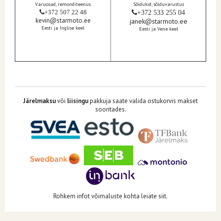
Varuosad, remonditeenus
Sõidukid, sõiduvarustus
+372 507 22 48
+372 533 255 04
kevin@starmoto.ee
janek@starmoto.ee
Eesti ja Inglise keel
Eesti ja Vene keel
Järelmaksu
või
liisingu
pakkuja saate valida ostukorvis makset
sooritades.
Rohkem infot võimaluste kohta leiate siit.