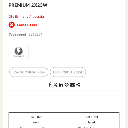
to
PREMIUM 2X25W
the
beginning
of
Ole Esimene Arvustaja
the
Laost Otsas
images
gallery
Tootekood
1191217
LISA SOOVINIMEKIRJA
LISA VÕRDLUSESSE
TALLINN
TALLINN
Kevin
Janek