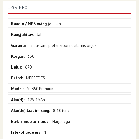
LISAINFO
Lisainfo
Jah
Jah
2 aastane pretensiooni esitamis õigus
530
670
MERCEDES
ML350 Premium
12V 4.5Ah
8-10 tundi
Harjadega
1