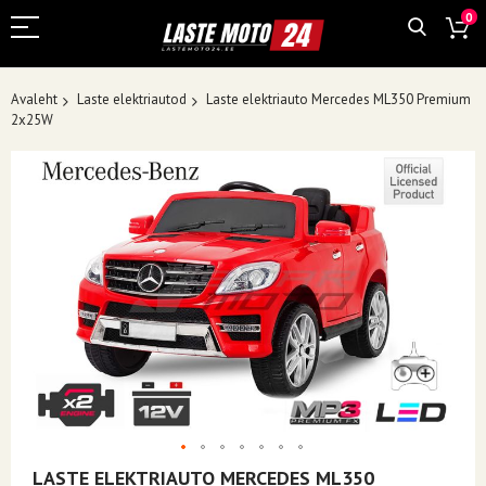
0
Avaleht
Laste elektriautod
Laste elektriauto Mercedes ML350 Premium
2x25W
Skip
to
the
end
of
the
images
gallery
Skip
LASTE ELEKTRIAUTO MERCEDES ML350