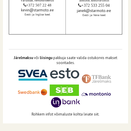
Varuosad, remonditeenus
Sõidukid, sõiduvarustus
+372 507 22 48
+372 533 255 04
kevin@starmoto.ee
janek@starmoto.ee
Eesti ja Inglise keel
Eesti ja Vene keel
Järelmaksu
või
liisingu
pakkuja saate valida ostukorvis makset
sooritades.
Rohkem infot võimaluste kohta leiate siit.