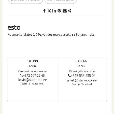
Kuumakse alates 1.63€, valides makseviisiks ESTO järelmaks.
TALLINN
TALLINN
Kevin
Janek
Varuosad, remonditeenus
Sõidukid, sõiduvarustus
+372 507 22 48
+372 533 255 04
kevin@starmoto.ee
janek@starmoto.ee
Eesti ja Inglise keel
Eesti ja Vene keel