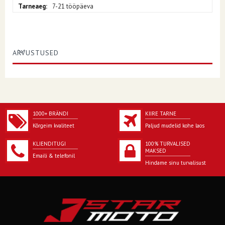
7-21 tööpäeva
ARVUSTUSED
1000+ BRÄNDI
KIIRE TARNE
Kõrgeim kvaliteet
Paljud mudelid kohe laos
KLIENDITUGI
100% TURVALISED
MAKSED
Emaili & telefonil
Hindame sinu turvalisust