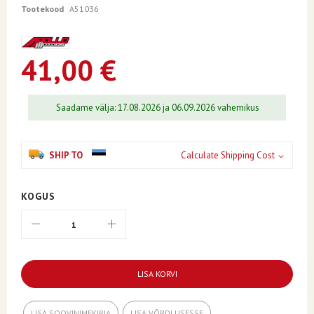
of
Tootekood
A51036
the
images
gallery
41,00 €
Saadame välja: 17.08.2026 ja 06.09.2026 vahemikus
SHIP TO
Calculate Shipping Cost
KOGUS
LISA KORVI
LISA SOOVINIMEKIRJA
LISA VÕRDLUSESSE