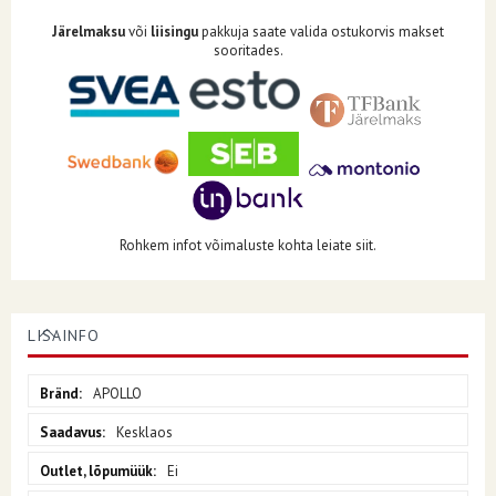
Järelmaksu
või
liisingu
pakkuja saate valida ostukorvis makset
sooritades.
Rohkem infot võimaluste kohta leiate siit.
LISAINFO
Lisainfo
APOLLO
Kesklaos
Ei