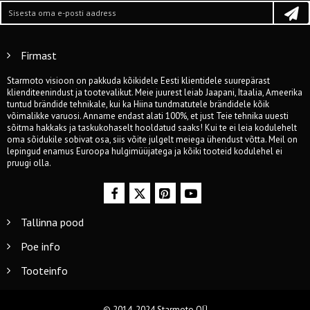
Firmast
Starmoto visioon on pakkuda kõikidele Eesti klientidele suurepärast
klienditeenindust ja tootevalikut. Meie juurest leiab Jaapani, Itaalia, Ameerika
tuntud brändide tehnikale, kui ka Hiina tundmatutele brändidele kõik
võimalikke varuosi. Anname endast alati 100%, et just Teie tehnika uuesti
sõitma hakkaks ja taskukohaselt hooldatud saaks! Kui te ei leia kodulehelt
oma sõidukile sobivat osa, siis võite julgelt meiega ühendust võtta. Meil on
lepingud enamus Euroopa hulgimüüjatega ja kõiki tooteid kodulehel ei
pruugi olla.
Tallinna pood
Poe info
Tooteinfo
© 2014-2024 Starmoto OÜ