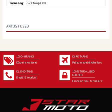
7-21 tööpäeva
ARVUSTUSED
1000+ BRÄNDI
KIIRE TARNE
Kõrgeim kvaliteet
Paljud mudelid kohe laos
KLIENDITUGI
100% TURVALISED
MAKSED
Emaili & telefonil
Hindame sinu turvalisust