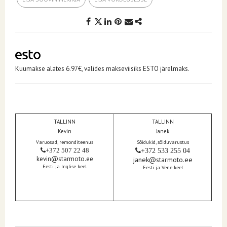
Kuumakse alates 6.97€, valides makseviisiks ESTO järelmaks.
TALLINN
TALLINN
Kevin
Janek
Varuosad, remonditeenus
Sõidukid, sõiduvarustus
+372 507 22 48
+372 533 255 04
kevin@starmoto.ee
janek@starmoto.ee
Eesti ja Inglise keel
Eesti ja Vene keel