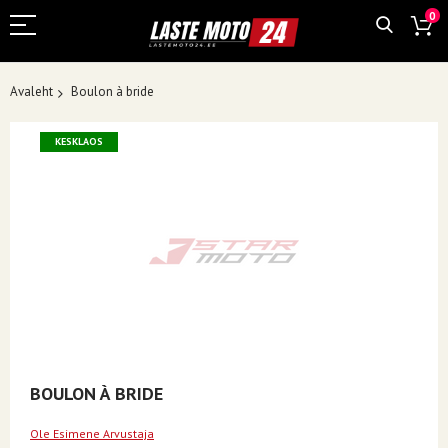
0
Avaleht
Boulon à bride
Skip
KESKLAOS
to
the
end
of
the
images
gallery
Skip
BOULON À BRIDE
to
the
Ole Esimene Arvustaja
beginning