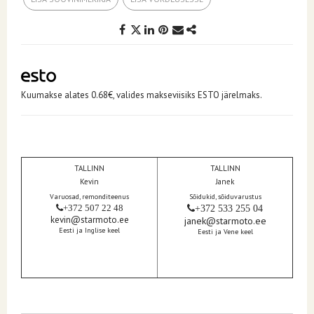
Kuumakse alates 0.68€, valides makseviisiks ESTO järelmaks.
TALLINN
TALLINN
Kevin
Janek
Varuosad, remonditeenus
Sõidukid, sõiduvarustus
+372 507 22 48
+372 533 255 04
kevin@starmoto.ee
janek@starmoto.ee
Eesti ja Inglise keel
Eesti ja Vene keel