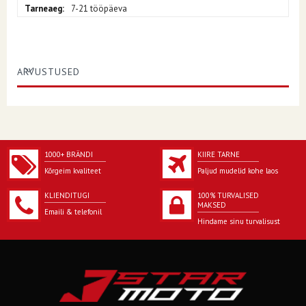
7-21 tööpäeva
ARVUSTUSED
1000+ BRÄNDI
KIIRE TARNE
Kõrgeim kvaliteet
Paljud mudelid kohe laos
KLIENDITUGI
100% TURVALISED
MAKSED
Emaili & telefonil
Hindame sinu turvalisust