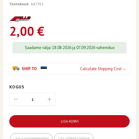
of
Tootekood
A47352
the
images
gallery
2,00 €
Saadame välja: 18.08.2026 ja 07.09.2026 vahemikus
SHIP TO
Calculate Shipping Cost
KOGUS
LISA KORVI
LISA SOOVINIMEKIRJA
LISA VÕRDLUSESSE