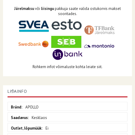
Järelmaksu
või
liisingu
pakkuja saate valida ostukorvis makset
sooritades.
Rohkem infot võimaluste kohta leiate siit.
LISAINFO
Lisainfo
APOLLO
Kesklaos
Ei