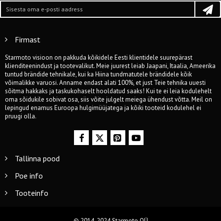
Firmast
Starmoto visioon on pakkuda kõikidele Eesti klientidele suurepärast
klienditeenindust ja tootevalikut. Meie juurest leiab Jaapani, Itaalia, Ameerika
tuntud brändide tehnikale, kui ka Hiina tundmatutele brändidele kõik
võimalikke varuosi. Anname endast alati 100%, et just Teie tehnika uuesti
sõitma hakkaks ja taskukohaselt hooldatud saaks! Kui te ei leia kodulehelt
oma sõidukile sobivat osa, siis võite julgelt meiega ühendust võtta. Meil on
lepingud enamus Euroopa hulgimüüjatega ja kõiki tooteid kodulehel ei
pruugi olla.
Tallinna pood
Poe info
Tooteinfo
© 2014-2024 Starmoto OÜ