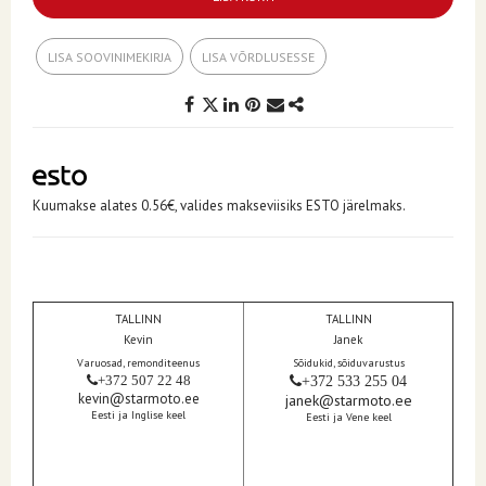
LISA SOOVINIMEKIRJA
LISA VÕRDLUSESSE
Kuumakse alates 0.56€, valides makseviisiks ESTO järelmaks.
TALLINN
TALLINN
Kevin
Janek
Varuosad, remonditeenus
Sõidukid, sõiduvarustus
+372 507 22 48
+372 533 255 04
kevin@starmoto.ee
janek@starmoto.ee
Eesti ja Inglise keel
Eesti ja Vene keel