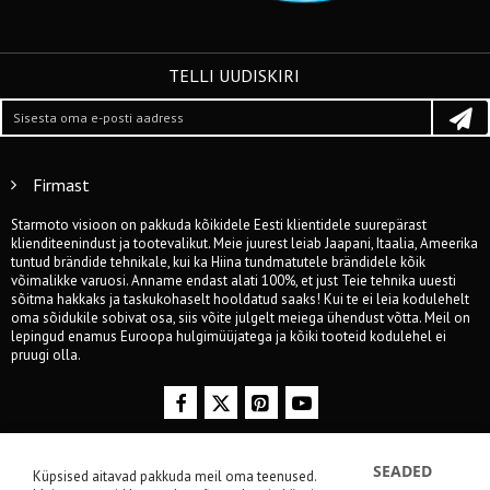
TELLI UUDISKIRI
Firmast
Starmoto visioon on pakkuda kõikidele Eesti klientidele suurepärast
klienditeenindust ja tootevalikut. Meie juurest leiab Jaapani, Itaalia, Ameerika
tuntud brändide tehnikale, kui ka Hiina tundmatutele brändidele kõik
võimalikke varuosi. Anname endast alati 100%, et just Teie tehnika uuesti
sõitma hakkaks ja taskukohaselt hooldatud saaks! Kui te ei leia kodulehelt
oma sõidukile sobivat osa, siis võite julgelt meiega ühendust võtta. Meil on
lepingud enamus Euroopa hulgimüüjatega ja kõiki tooteid kodulehel ei
pruugi olla.
Tallinna pood
SEADED
Küpsised aitavad pakkuda meil oma teenused.
Poe info