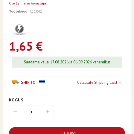
of
Ole Esimene Arvustaja
the
Tootekood
A51042
images
gallery
1,65 €
Saadame välja: 17.08.2026 ja 06.09.2026 vahemikus
SHIP TO
Calculate Shipping Cost
KOGUS
LISA KORVI