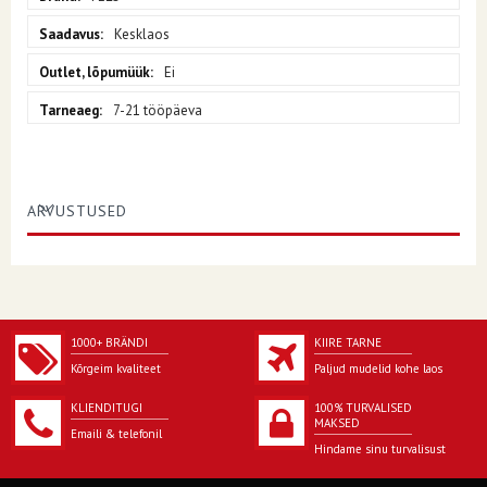
Kesklaos
Ei
7-21 tööpäeva
ARVUSTUSED
1000+ BRÄNDI
KIIRE TARNE
Kõrgeim kvaliteet
Paljud mudelid kohe laos
KLIENDITUGI
100% TURVALISED
MAKSED
Emaili & telefonil
Hindame sinu turvalisust