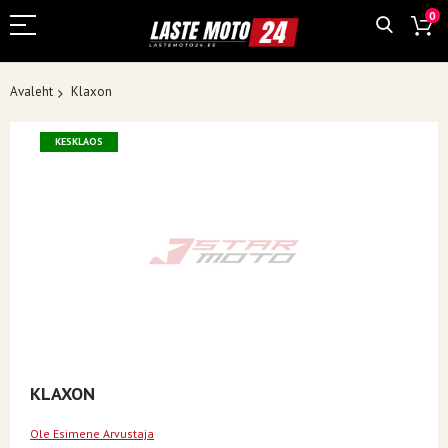
0
Avaleht
Klaxon
Skip
KESKLAOS
to
the
end
of
the
images
gallery
Skip
KLAXON
to
the
Ole Esimene Arvustaja
beginning