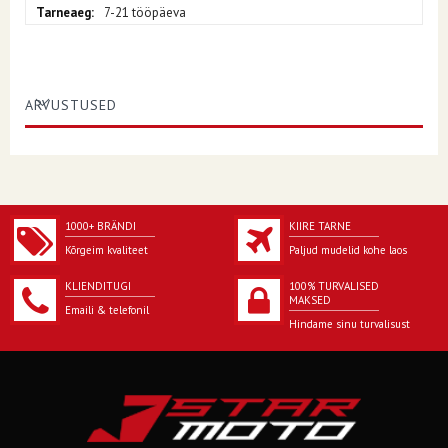
7-21 tööpäeva
ARVUSTUSED
1000+ BRÄNDI
KIIRE TARNE
Kõrgeim kvaliteet
Paljud mudelid kohe laos
KLIENDITUGI
100% TURVALISED
MAKSED
Emaili & telefonil
Hindame sinu turvalisust