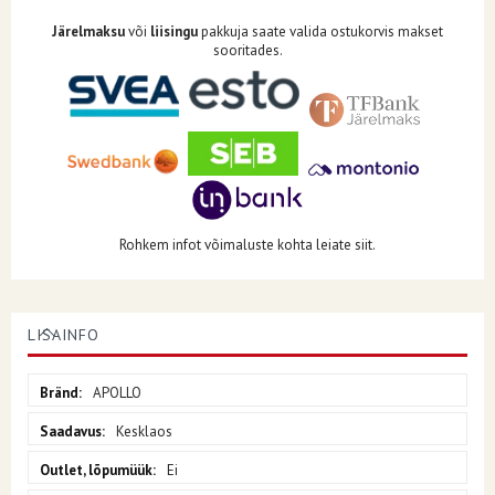
Järelmaksu
või
liisingu
pakkuja saate valida ostukorvis makset
sooritades.
Rohkem infot võimaluste kohta leiate siit.
LISAINFO
Lisainfo
APOLLO
Kesklaos
Ei