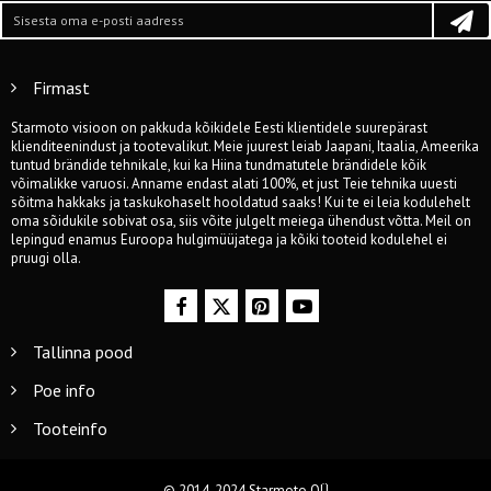
Firmast
Starmoto visioon on pakkuda kõikidele Eesti klientidele suurepärast
klienditeenindust ja tootevalikut. Meie juurest leiab Jaapani, Itaalia, Ameerika
tuntud brändide tehnikale, kui ka Hiina tundmatutele brändidele kõik
võimalikke varuosi. Anname endast alati 100%, et just Teie tehnika uuesti
sõitma hakkaks ja taskukohaselt hooldatud saaks! Kui te ei leia kodulehelt
oma sõidukile sobivat osa, siis võite julgelt meiega ühendust võtta. Meil on
lepingud enamus Euroopa hulgimüüjatega ja kõiki tooteid kodulehel ei
pruugi olla.
Tallinna pood
Poe info
Tooteinfo
© 2014-2024 Starmoto OÜ