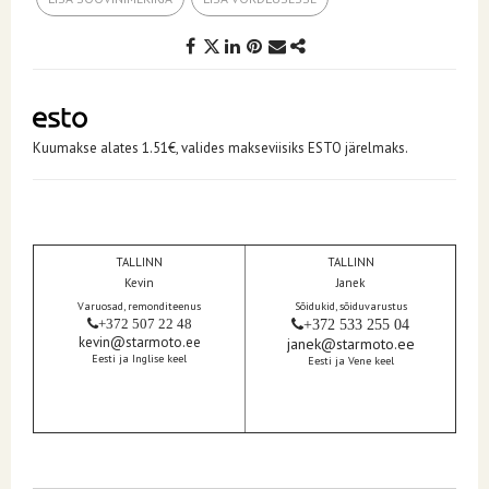
Kuumakse alates 1.51€, valides makseviisiks ESTO järelmaks.
TALLINN
TALLINN
Kevin
Janek
Varuosad, remonditeenus
Sõidukid, sõiduvarustus
+372 507 22 48
+372 533 255 04
kevin@starmoto.ee
janek@starmoto.ee
Eesti ja Inglise keel
Eesti ja Vene keel