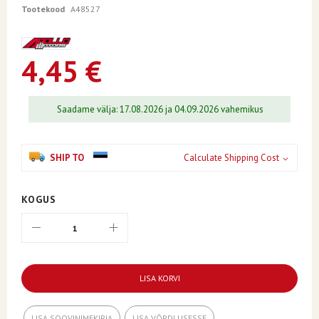
of
Tootekood
A48527
the
images
gallery
4,45 €
Saadame välja: 17.08.2026 ja 04.09.2026 vahemikus
SHIP TO
Calculate Shipping Cost
KOGUS
LISA KORVI
LISA SOOVINIMEKIRJA
LISA VÕRDLUSESSE