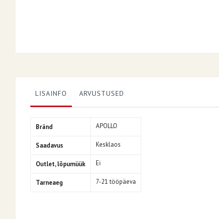
LISAINFO
ARVUSTUSED
Lisainfo
APOLLO
Bränd
Kesklaos
Saadavus
Ei
Outlet, lõpumüük
7-21 tööpäeva
Tarneaeg