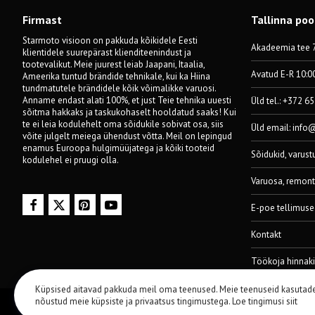
Firmast
Tallinna po
Starmoto visioon on pakkuda kõikidele Eesti
Akadeemia tee 7
klientidele suurepärast klienditeenindust ja
tootevalikut. Meie juurest leiab Jaapani, Itaalia,
Avatud E-R 10:0
Ameerika tuntud brändide tehnikale, kui ka Hiina
tundmatutele brändidele kõik võimalikke varuosi.
Anname endast alati 100%, et just Teie tehnika uuesti
Üld tel.: +372 6
sõitma hakkaks ja taskukohaselt hooldatud saaks! Kui
te ei leia kodulehelt oma sõidukile sobivat osa, siis
Üld email:
info
võite julgelt meiega ühendust võtta. Meil on lepingud
enamus Euroopa hulgimüüjatega ja kõiki tooteid
Sõidukid, varust
kodulehel ei pruugi olla.
Varuosa, remont
E-poe tellimuse
Kontakt
Töökoja hinnaki
Küpsised aitavad pakkuda meil oma teenused. Meie teenuseid kasutad
nõustud meie küpsiste ja privaatsus tingimustega.
Loe tingimusi siit
© 2014-2024 Starmoto OÜ