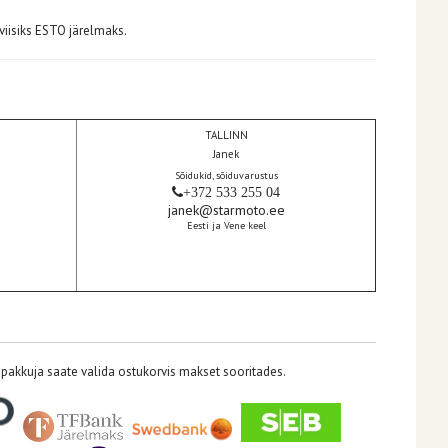
iisiks ESTO järelmaks.
TALLINN
Janek
Sõidukid, sõiduvarustus
+372 533 255 04
janek@starmoto.ee
Eesti ja Vene keel
pakkuja saate valida ostukorvis makset sooritades.