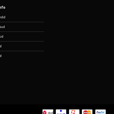
nfo
ndid
sud
sid
d
d