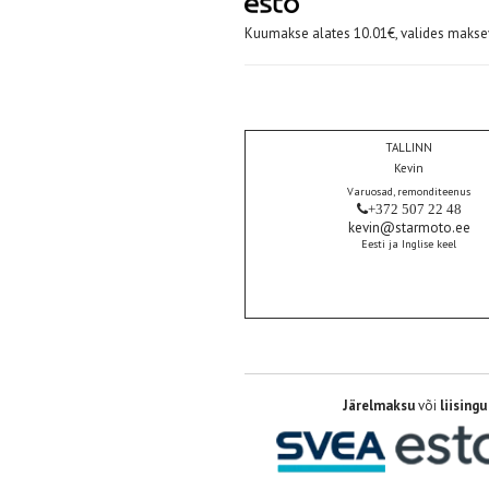
Kuumakse alates 10.01€, valides maksev
TALLINN
Kevin
Varuosad, remonditeenus
+372 507 22 48
kevin@starmoto.ee
Eesti ja Inglise keel
Järelmaksu
või
liisingu