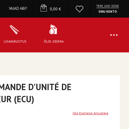
TERE, LOGI SISSE
YOUR CART
VAJAD ABI?
0,00 €
SINU KONTO
LISAVARUSTUS
ÕLID, KEEMIA
MANDE D'UNITÉ DE
UR (ECU)
Ole Esimene Arvustaja