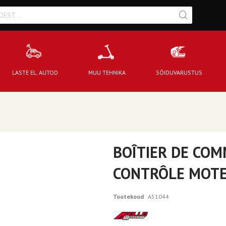
LASTE EL. AUTOD
MUU TEHNIKA
SÕIDUVARUSTUS
BOÎTIER DE COM
CONTRÔLE MOTE
Tootekood
A51044