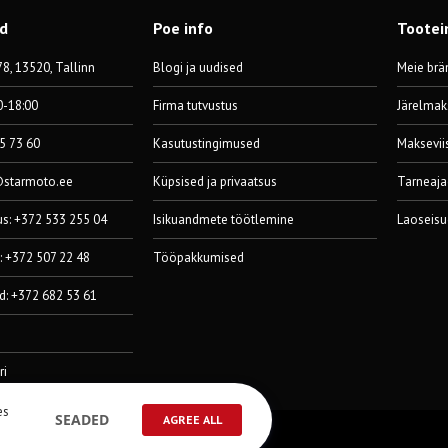
od
Poe info
Tootei
8, 13520, Tallinn
Blogi ja uudised
Meie brä
0-18:00
Firma tutvustus
Järelmak
55 73 60
Kasutustingimused
Maksevii
@starmoto.ee
Küpsised ja privaatsus
Tarneaja
us: +372 533 255 04
Isikuandmete töötlemine
Laoseisu
: +372 507 22 48
Tööpakkumised
d: +372 682 53 61
ri
es
SEADED
AGREE ALL