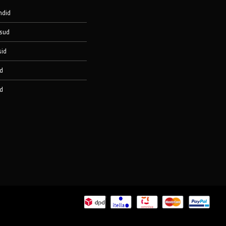
ndid
sud
sid
d
d