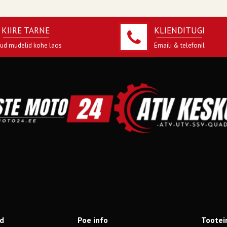
KIIRE TARNE
KLIENDITUGI
jud mudelid kohe laos
Emaili & telefonil
od
Poe info
Tootei