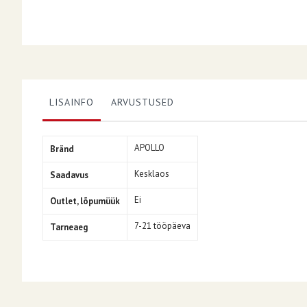
LISAINFO
ARVUSTUSED
Lisainfo
APOLLO
Bränd
Kesklaos
Saadavus
Ei
Outlet, lõpumüük
7-21 tööpäeva
Tarneaeg