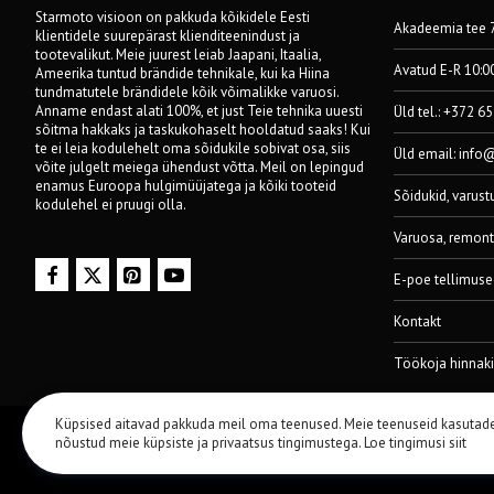
Starmoto visioon on pakkuda kõikidele Eesti
Akadeemia tee 7
klientidele suurepärast klienditeenindust ja
tootevalikut. Meie juurest leiab Jaapani, Itaalia,
Avatud E-R 10:0
Ameerika tuntud brändide tehnikale, kui ka Hiina
tundmatutele brändidele kõik võimalikke varuosi.
Anname endast alati 100%, et just Teie tehnika uuesti
Üld tel.: +372 6
sõitma hakkaks ja taskukohaselt hooldatud saaks! Kui
te ei leia kodulehelt oma sõidukile sobivat osa, siis
Üld email:
info
võite julgelt meiega ühendust võtta. Meil on lepingud
enamus Euroopa hulgimüüjatega ja kõiki tooteid
Sõidukid, varust
kodulehel ei pruugi olla.
Varuosa, remont
E-poe tellimuse
Kontakt
Töökoja hinnaki
Küpsised aitavad pakkuda meil oma teenused. Meie teenuseid kasutad
© 2014-2024 Starmoto OÜ
nõustud meie küpsiste ja privaatsus tingimustega.
Loe tingimusi siit