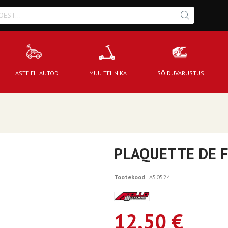
LASTE EL. AUTOD
MUU TEHNIKA
SÕIDUVARUSTUS
PLAQUETTE DE F
Tootekood
A50524
12,50 €