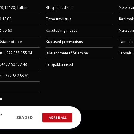
8, 13520, Tallinn
Blogi ja uudised
Meie brä
0-18:00
Firma tutvustus
Järelmak
55 73 60
Kasutustingimused
Maksevii
@starmoto.ee
Küpsised ja privaatsus
Tarneaja
us: +372 533 255 04
Isikuandmete töötlemine
Laoseisu
: +372 507 22 48
Tööpakkumised
d: +372 682 53 61
ri
es
SEADED
AGREE ALL