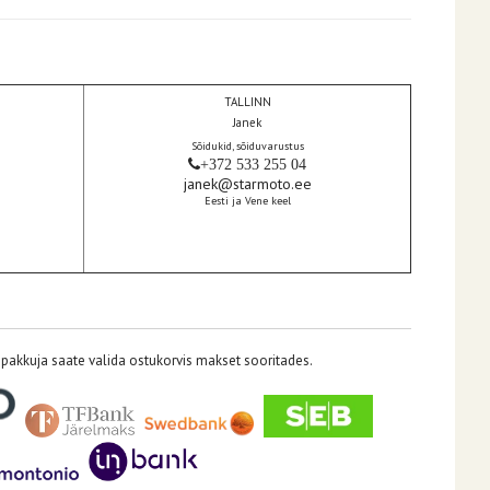
TALLINN
Janek
Sõidukid, sõiduvarustus
+372 533 255 04
janek@starmoto.ee
Eesti ja Vene keel
pakkuja saate valida ostukorvis makset sooritades.