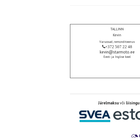
TALLINN
Kevin
Varuosad, remonditeenus
+372 507 22 48
kevin@starmoto.ee
Eesti ja Inglise keel
Järelmaksu
või
liisingu