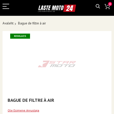
0
Avaleht
Bague de filtre à air
Skip
KESKLAOS
to
the
end
of
the
images
gallery
Skip
BAGUE DE FILTRE À AIR
to
the
Ole Esimene Arvustaja
beginning