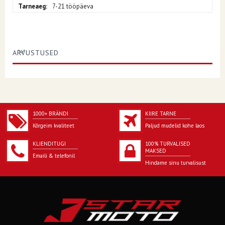
7-21 tööpäeva
ARVUSTUSED
1000+ BRÄNDI
KIIRE TARNE
Kõrgeim kvaliteet
Paljud mudelid kohe laos
KLIENDITUGI
100% TURVALISED
MAKSED
Emaili & telefonil
Hindame sinu turvalisust