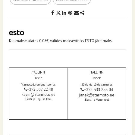
Kuumakse alates 0.05€, valides makseviisiks ESTO järelmaks.
TALLINN
TALLINN
Kevin
Janek
Varuosad, remonditeenus
Sõidukid, sõiduvarustus
+372 507 22 48
+372 533 255 04
kevin@starmoto.ee
janek@starmoto.ee
Eesti ja Inglise keel
Eesti ja Vene keel