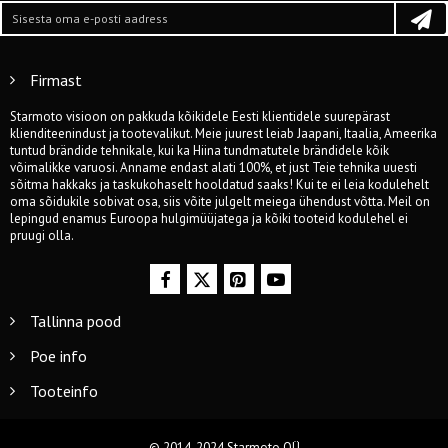
Firmast
Starmoto visioon on pakkuda kõikidele Eesti klientidele suurepärast
klienditeenindust ja tootevalikut. Meie juurest leiab Jaapani, Itaalia, Ameerika
tuntud brändide tehnikale, kui ka Hiina tundmatutele brändidele kõik
võimalikke varuosi. Anname endast alati 100%, et just Teie tehnika uuesti
sõitma hakkaks ja taskukohaselt hooldatud saaks! Kui te ei leia kodulehelt
oma sõidukile sobivat osa, siis võite julgelt meiega ühendust võtta. Meil on
lepingud enamus Euroopa hulgimüüjatega ja kõiki tooteid kodulehel ei
pruugi olla.
Tallinna pood
Poe info
Tooteinfo
© 2014-2024 Starmoto OÜ