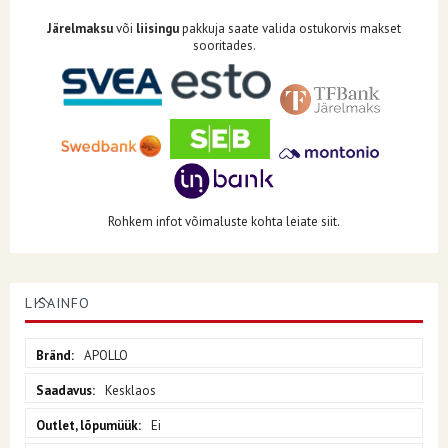
Järelmaksu
või
liisingu
pakkuja saate valida ostukorvis makset
sooritades.
Rohkem infot võimaluste kohta leiate siit.
LISAINFO
Lisainfo
APOLLO
Kesklaos
Ei