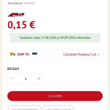
of
Tootekood
A47463
the
images
gallery
0,15 €
Saadame välja: 17.08.2026 ja 04.09.2026 vahemikus
SHIP TO
Calculate Shipping Cost
KOGUS
LISA KORVI
LISA SOOVINIMEKIRJA
LISA VÕRDLUSESSE