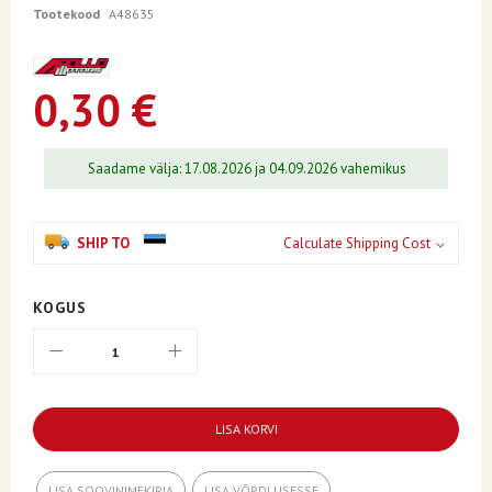
of
Tootekood
A48635
the
images
gallery
0,30 €
Saadame välja: 17.08.2026 ja 04.09.2026 vahemikus
SHIP TO
Calculate Shipping Cost
KOGUS
LISA KORVI
LISA SOOVINIMEKIRJA
LISA VÕRDLUSESSE