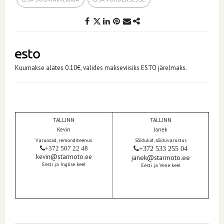
Kuumakse alates 0.10€, valides makseviisiks ESTO järelmaks.
TALLINN
TALLINN
Kevin
Janek
Varuosad, remonditeenus
Sõidukid, sõiduvarustus
+372 507 22 48
+372 533 255 04
kevin@starmoto.ee
janek@starmoto.ee
Eesti ja Inglise keel
Eesti ja Vene keel