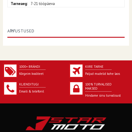
7-21 tööpäeva
ARVUSTUSED
1000+ BRÄNDI
KIIRE TARNE
Kõrgeim kvaliteet
Paljud mudelid kohe laos
KLIENDITUGI
100% TURVALISED
MAKSED
Emaili & telefonil
Hindame sinu turvalisust