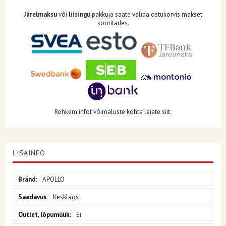
Järelmaksu
või
liisingu
pakkuja saate valida ostukorvis makset
sooritades.
Rohkem infot võimaluste kohta leiate siit.
LISAINFO
Lisainfo
APOLLO
Kesklaos
Ei