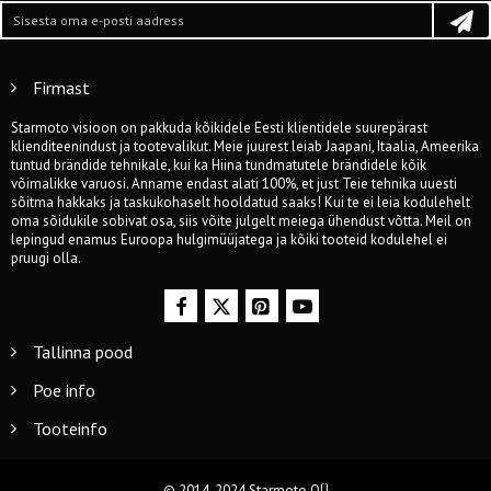
Firmast
Starmoto visioon on pakkuda kõikidele Eesti klientidele suurepärast
klienditeenindust ja tootevalikut. Meie juurest leiab Jaapani, Itaalia, Ameerika
tuntud brändide tehnikale, kui ka Hiina tundmatutele brändidele kõik
võimalikke varuosi. Anname endast alati 100%, et just Teie tehnika uuesti
sõitma hakkaks ja taskukohaselt hooldatud saaks! Kui te ei leia kodulehelt
oma sõidukile sobivat osa, siis võite julgelt meiega ühendust võtta. Meil on
lepingud enamus Euroopa hulgimüüjatega ja kõiki tooteid kodulehel ei
pruugi olla.
Tallinna pood
Poe info
Tooteinfo
© 2014-2024 Starmoto OÜ