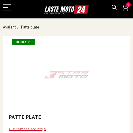
0
Avaleht
Patte plate
Skip
KESKLAOS
to
the
end
of
the
images
gallery
Skip
PATTE PLATE
to
the
Ole Esimene Arvustaja
beginning