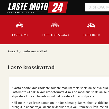
LASTE ATVD
LASTE KROSSIRATAD
LASTE BAGID
Avaleht
Laste krossirattad
Laste krossirattad
Avasta noorte krossisõitjate sõitjate maailm meie spetsiaalselt valitud 
Lastemoto24 pakub krossimootorrattaid, mis on mõeldud spetsiaalselt l
algajatele kui ka juba edasijõudnud noortele krossisõitjatele.
Kõik meie laste krossirattad on loodud silmas pidades ohutust, töökind
arengut ja annab vajaliku enesekindluse raja vallutamiseks. Pakume nii