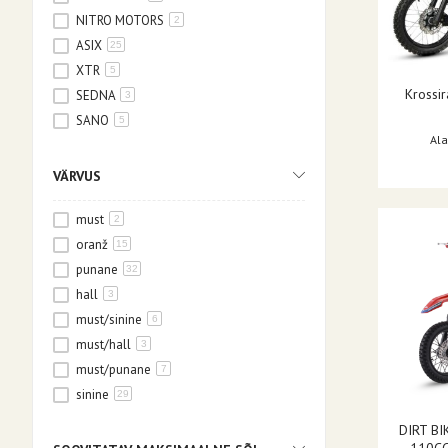
NITRO MOTORS
2
ASIX
25
XTR
5
Krossir
SEDNA
3
SANO
5
Ala
TAO MOTOR
3
VÄRVUS
must
2
oranž
15
punane
32
hall
3
must/sinine
6
must/hall
3
must/punane
7
sinine
29
roheline
21
DIRT B
hall/must
1