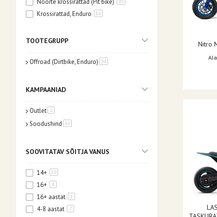
Noorte krossirattad (Pit bike)
35
Krossirattad, Enduro
12
TOOTEGRUPP
Nitro 
Ala
Offroad (Dirtbike, Enduro)
toode
34
KAMPAANIAD
Outlet
toode
2
Soodushind
toode
32
SOOVITATAV SÕITJA VANUS
14+
10
16+
4
16+ aastat
1
LA
4-8 aastat
7
TASKURA