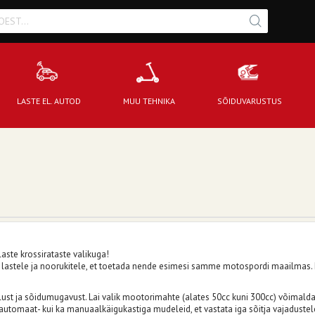
LASTE EL. AUTOD
MUU TEHNIKA
SÕIDUVARUSTUS
laste krossirataste valikuga!
astele ja noorukitele, et toetada nende esimesi samme motospordi maailmas. Me
lust ja sõidumugavust. Lai valik mootorimahte (alates 50cc kuni 300cc) võimalda
 automaat- kui ka manuaalkäigukastiga mudeleid, et vastata iga sõitja vajaduste