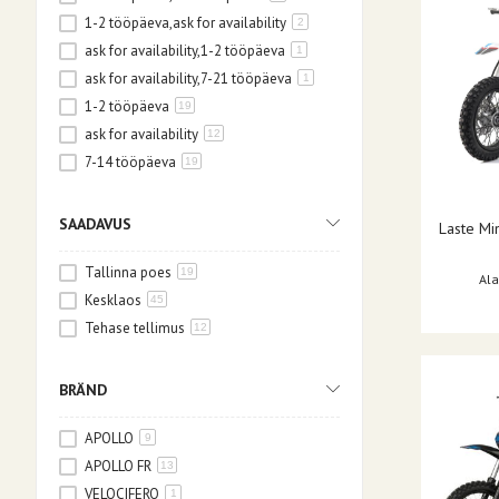
1-2 tööpäeva,ask for availability
2
ask for availability,1-2 tööpäeva
1
ask for availability,7-21 tööpäeva
1
1-2 tööpäeva
19
ask for availability
12
7-14 tööpäeva
19
7-21 tööpäeva
25
14-21 tööpäeva
1
SAADAVUS
Laste Mi
Tallinna poes
19
Ala
Kesklaos
45
Tehase tellimus
12
BRÄND
APOLLO
9
APOLLO FR
13
VELOCIFERO
1