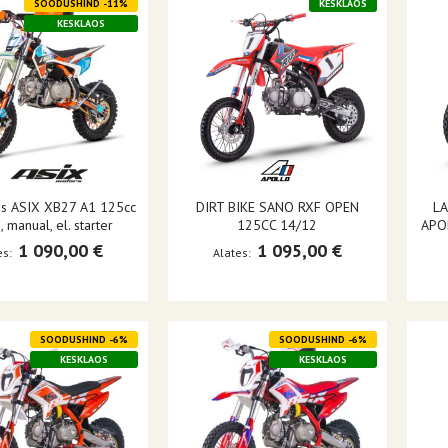
SOODUSHIND -11%
KESKLAOS
KESKLAOS
tas ASIX XB27 A1 125cc
DIRT BIKE SANO RXF OPEN
LA
 manual, el. starter
125CC 14/12
APO
1 090,00 €
1 095,00 €
es
Alates
SOODUSHIND -6%
SOODUSHIND -6%
KESKLAOS
KESKLAOS