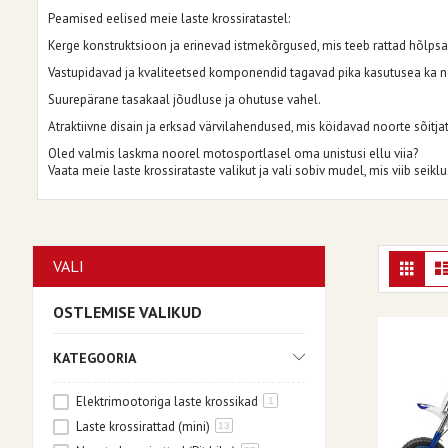
Peamised eelised meie laste krossiratastel:
Kerge konstruktsioon ja erinevad istmekõrgused, mis teeb rattad hõlpsas
Vastupidavad ja kvaliteetsed komponendid tagavad pika kasutusea ka n
Suurepärane tasakaal jõudluse ja ohutuse vahel.
Atraktiivne disain ja erksad värvilahendused, mis köidavad noorte sõitj
Oled valmis laskma noorel motosportlasel oma unistusi ellu viia?
Vaata meie laste krossirataste valikut ja vali sobiv mudel, mis viib seik
Kuv
Ruudu
VALI
OSTLEMISE VALIKUD
KATEGOORIA
Elektrimootoriga laste krossikad
1
Laste krossirattad (mini)
13