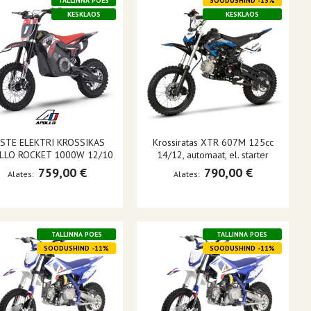
TALLINNA POES
SOODUSHIND -13%
KESKLAOS
KESKLAOS
STE ELEKTRI KROSSIKAS
Krossiratas XTR 607M 125cc
LLO ROCKET 1000W 12/10
14/12, automaat, el. starter
759,00 €
790,00 €
Alates
Alates
TALLINNA POES
TALLINNA POES
SOODUSHIND -11%
SOODUSHIND -11%