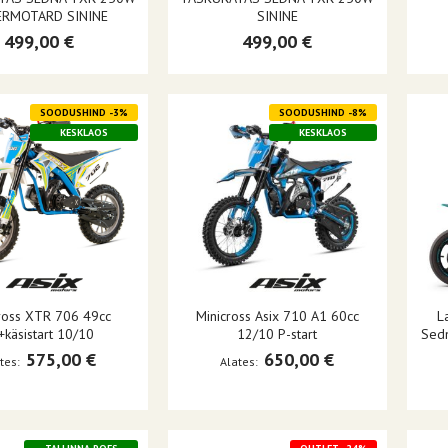
ERMOTARD SININE
SININE
499,00 €
499,00 €
SOODUSHIND -3%
SOODUSHIND -8%
KESKLAOS
KESKLAOS
ross XTR 706 49cc
Minicross Asix 710 A1 60cc
La
+käsistart 10/10
12/10 P-start
Sed
575,00 €
650,00 €
tes
Alates