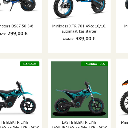
Motors DS67 50 8/8
Minikross XTR 701 49cc 10/10,
Mi
automaat, käsistarter
299,00 €
tes
389,00 €
Alates
KESKLAOS
TALLINNA POES
STE ELEKTRILINE
LASTE ELEKTRILINE
Mini
TAS SEDNA TXR 250W
TASKURATAS SEDNA TXR 250W