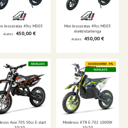
ni krossiratas 49cc MD03
Mini krossiratas 49cc MD03
elektristarteriga
450,00 €
Alates
450,00 €
Alates
KESKLAOS
SOODUSHIND -9%
KESKLAOS
kross Asix 705 50cc E-start
Minikross XTR E-702 1000W
10/10
10/10