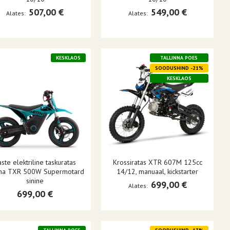
507,00 €
549,00 €
Alates
Alates
KESKLAOS
TALLINNA POES
SOODUSHIND -21%
KESKLAOS
ste elektriline taskuratas
Krossiratas XTR 607M 125cc
na TXR 500W Supermotard
14/12, manuaal, kickstarter
sinine
699,00 €
Alates
699,00 €