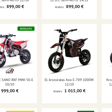
 SEMI-AUTO 12/10
125CC SEMI-AUTO 14/12
899,00 €
899,00 €
tes
Alates
KESKLAOS
E SANO RXF MINI 50-E
El. krossiratas Asix E-709 1000W
Kro
10/10
12/10
12
999,00 €
1 015,00 €
Alates