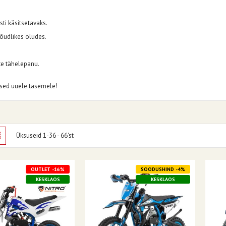
ti käsitsetavaks.
õudlikes oludes.
ate tähelepanu.
lused uuele tasemele!
amisviis
stik
Nimekiri
Üksuseid
1
-
36
-
66
'st
OUTLET -16%
SOODUSHIND -4%
KESKLAOS
KESKLAOS