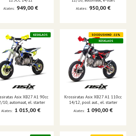
125CC 14/12
12/10, automaat, e-start
949,00 €
950,00 €
Alates
Alates
KESKLAOS
SOODUSHIND -11%
KESKLAOS
ssiratas Asix XB27 A1 90cc
Krossiratas Asix XB27 A1 110cc
/10, automaat, el. starter
14/12, pool aut., el. starter
1 015,00 €
1 090,00 €
Alates
Alates