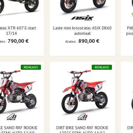
atas XTR 607 E-start
Laste mini krossiratas ASIX DK60
Pit
17/14
automaat
poo
790,00 €
890,00 €
tes
Alates
KESKLAOS
KESKLAOS
IKE SANO RXF ROOKIE
DIRT BIKE SANO RXF ROOKIE
DI