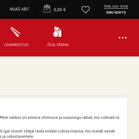
TERE, LOGI SISSE
YOUR CART
VAJAD ABI?
0,00 €
SINU KONTO
LISAVARUSTUS
ÕLID, KEEMIA
ie valikus on erineva võimsuse ja suurusega rattad, mis sobivad nii
b igal noorel sõitjal leida endale sobiva masina, mis toetab nende
le ja oskustasemele.