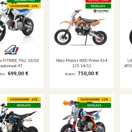
TALLINNA POES
OUTLET -24%
SOODUSHIND -13%
KESKLAOS
ni PITBIKE 70cc 10/10
Nitro Motors NXD Prime A14
LA
automaat 4T
125 14/12
APO
699,00 €
750,00 €
tes
Alates
SOODUSHIND -21%
SOODUSHIND -12%
KESKLAOS
KESKLAOS