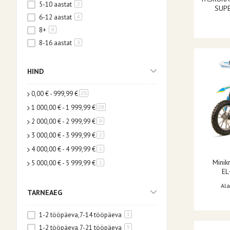
5-10 aastat
2
SUP
6-12 aastat
4
8+
6
8-16 aastat
3
HIND
0,00 €
-
999,99 €
toode
25
1 000,00 €
-
1 999,99 €
toode
28
2 000,00 €
-
2 999,99 €
toode
9
3 000,00 €
-
3 999,99 €
toode
2
4 000,00 €
-
4 999,99 €
toode
1
Minik
5 000,00 €
-
5 999,99 €
toode
1
EL
Ala
TARNEAEG
1-2 tööpäeva,7-14 tööpäeva
1
1-2 tööpäeva,7-21 tööpäeva
5