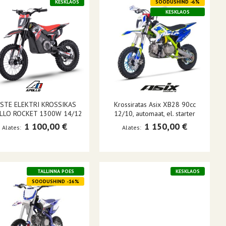
KESKLAOS
SOODUSHIND -6%
KESKLAOS
STE ELEKTRI KROSSIKAS
Krossiratas Asix XB28 90cc
LLO ROCKET 1300W 14/12
12/10, automaat, el. starter
1 100,00 €
1 150,00 €
Alates
Alates
TALLINNA POES
KESKLAOS
SOODUSHIND -16%