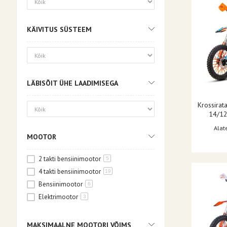
valge/roheline
2
KÄIVITUS SÜSTEEM
LÄBISÕIT ÜHE LAADIMISEGA
Krossira
14/12,
Alat
MOOTOR
2 takti bensiinimootor
5
4 takti bensiinimootor
19
Bensiinimootor
6
Elektrimootor
3
MAKSIMAALNE MOOTORI VÕIMS