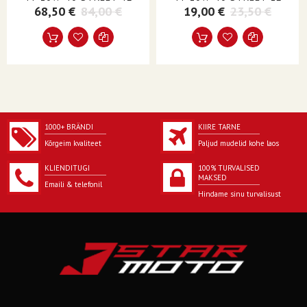
68,50 €
84,00 €
19,00 €
23,50 €
1000+ BRÄNDI
KIIRE TARNE
Kõrgeim kvaliteet
Paljud mudelid kohe laos
KLIENDITUGI
100% TURVALISED
MAKSED
Emaili & telefonil
Hindame sinu turvalisust