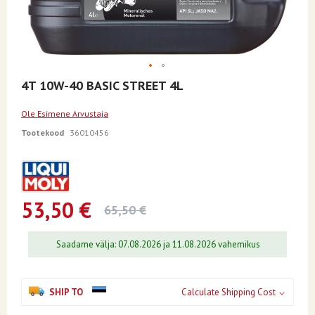
Skip
4T 10W-40 BASIC STREET 4L
to
the
Ole Esimene Arvustaja
beginning
of
Tootekood
36010456
the
images
gallery
53,50 €
65,50 €
Saadame välja: 07.08.2026 ja 11.08.2026 vahemikus
SHIP TO
Calculate Shipping Cost