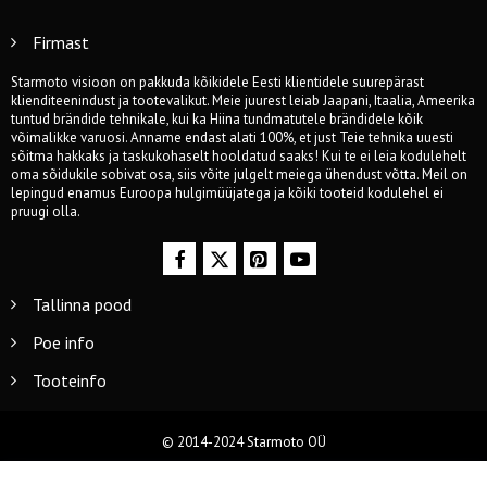
Firmast
Starmoto visioon on pakkuda kõikidele Eesti klientidele suurepärast
klienditeenindust ja tootevalikut. Meie juurest leiab Jaapani, Itaalia, Ameerika
tuntud brändide tehnikale, kui ka Hiina tundmatutele brändidele kõik
võimalikke varuosi. Anname endast alati 100%, et just Teie tehnika uuesti
sõitma hakkaks ja taskukohaselt hooldatud saaks! Kui te ei leia kodulehelt
oma sõidukile sobivat osa, siis võite julgelt meiega ühendust võtta. Meil on
lepingud enamus Euroopa hulgimüüjatega ja kõiki tooteid kodulehel ei
pruugi olla.
Tallinna pood
Poe info
Tooteinfo
© 2014-2024 Starmoto OÜ