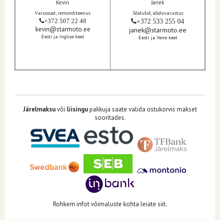
Kevin
Janek
Varuosad, remonditeenus
Sõidukid, sõiduvarustus
+372 507 22 48
+372 533 255 04
kevin@starmoto.ee
janek@starmoto.ee
Eesti ja Inglise keel
Eesti ja Vene keel
Järelmaksu
või
liisingu
pakkuja saate valida ostukorvis makset
sooritades.
Rohkem infot võimaluste kohta leiate siit.