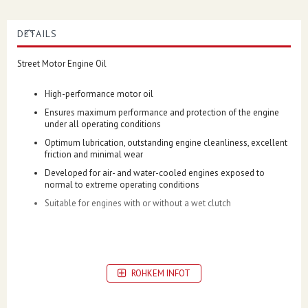
DETAILS
Street Motor Engine Oil
High-performance motor oil
Ensures maximum performance and protection of the engine
under all operating conditions
Optimum lubrication, outstanding engine cleanliness, excellent
friction and minimal wear
Developed for air- and water-cooled engines exposed to
normal to extreme operating conditions
Suitable for engines with or without a wet clutch
ROHKEM INFOT
MODEL
Motorbike
PACKAGING
Sold by Can