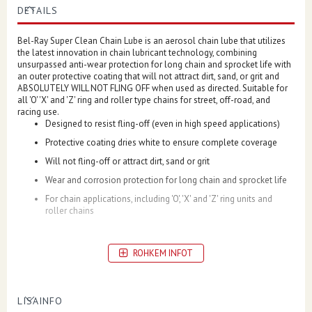
DETAILS
Bel-Ray Super Clean Chain Lube is an aerosol chain lube that utilizes
the latest innovation in chain lubricant technology, combining
unsurpassed anti-wear protection for long chain and sprocket life with
an outer protective coating that will not attract dirt, sand, or grit and
ABSOLUTELY WILL NOT FLING OFF when used as directed. Suitable for
all 'O' 'X' and 'Z' ring and roller type chains for street, off-road, and
racing use.
Designed to resist fling-off (even in high speed applications)
Protective coating dries white to ensure complete coverage
Will not fling-off or attract dirt, sand or grit
Wear and corrosion protection for long chain and sprocket life
For chain applications, including 'O', 'X' and 'Z' ring units and
roller chains
ROHKEM INFOT
LISAINFO