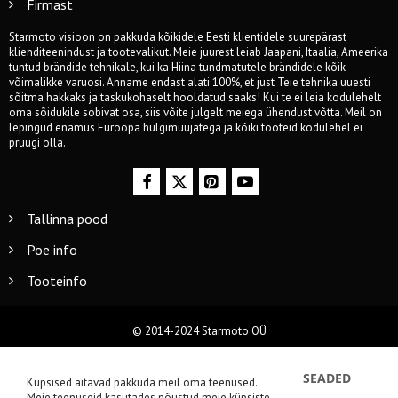
Firmast
Starmoto visioon on pakkuda kõikidele Eesti klientidele suurepärast
klienditeenindust ja tootevalikut. Meie juurest leiab Jaapani, Itaalia, Ameerika
tuntud brändide tehnikale, kui ka Hiina tundmatutele brändidele kõik
võimalikke varuosi. Anname endast alati 100%, et just Teie tehnika uuesti
sõitma hakkaks ja taskukohaselt hooldatud saaks! Kui te ei leia kodulehelt
oma sõidukile sobivat osa, siis võite julgelt meiega ühendust võtta. Meil on
lepingud enamus Euroopa hulgimüüjatega ja kõiki tooteid kodulehel ei
pruugi olla.
Tallinna pood
Poe info
Tooteinfo
© 2014-2024 Starmoto OÜ
SEADED
Küpsised aitavad pakkuda meil oma teenused.
Meie teenuseid kasutades nõustud meie küpsiste