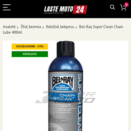
0
Avaleht
Õlid, keemia
Ketiõlid, ketipesu
Bel-Ray Super Clean Chain
Lube 400ml
Skip
SOODUSHIND -19%
to
the
KESKLAOS
end
of
the
images
gallery