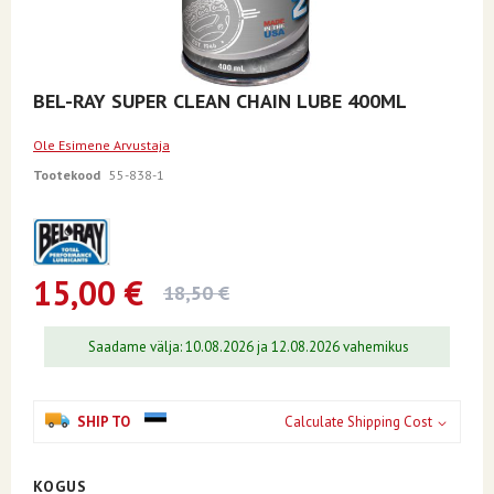
Skip
BEL-RAY SUPER CLEAN CHAIN LUBE 400ML
to
the
Ole Esimene Arvustaja
beginning
of
Tootekood
55-838-1
the
images
gallery
15,00 €
18,50 €
Saadame välja: 10.08.2026 ja 12.08.2026 vahemikus
SHIP TO
Calculate Shipping Cost
KOGUS