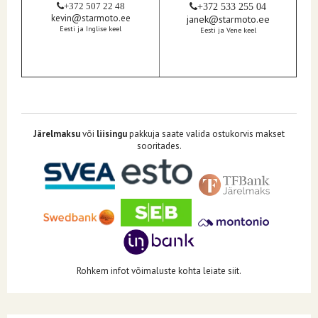
+372 507 22 48
+372 533 255 04
kevin@starmoto.ee
janek@starmoto.ee
Eesti ja Inglise keel
Eesti ja Vene keel
Järelmaksu
või
liisingu
pakkuja saate valida ostukorvis makset
sooritades.
Rohkem infot võimaluste kohta leiate siit.