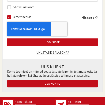
Show Password
Remember Me
Mis see on?
LOGI SISSE
UNUSTASID SALASÕNA?
UUS KLIENT
Konto loomisel on mitmed eelised: saate kiiremini tellimuse esitada,
hallata rohkem kui ühte aadressi, jälgida tellimuse staatust jne.
UUS KONTO
1000+ BRÄNDI
KIIRE TARNE