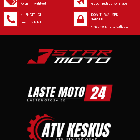
Kõrgeim kvaliteet
Paljud mudelid kohe laos
KLIENDITUGI
100% TURVALISED
MAKSED
Emaili & telefonil
Hindame sinu turvalisust