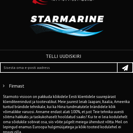
TELLI UUDISKIRI
Firmast
Starmoto visioon on pakkuda kõikidele Eesti klientidele suurepärast
klienditeenindust ja tootevalikut. Meie juurest leiab Jaapani, Itaalia, Ameerika
tuntud brändide tehnikale, kui ka Hiina tundmatutele brändidele kõik
võimalikke varuosi. Anname endast alati 100%, et just Teie tehnika uuesti
sõitma hakkaks ja taskukohaselt hooldatud saaks! Kui te ei leia kodulehelt
oma sõidukile sobivat osa, siis võite julgelt meiega ühendust võtta. Meil on
lepingud enamus Euroopa hulgimüüjatega ja kõiki tooteid kodulehel ei
pruugi olla.