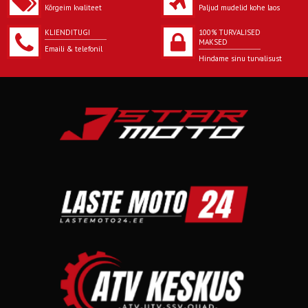
Kõrgeim kvaliteet
Paljud mudelid kohe laos
KLIENDITUGI
100% TURVALISED
MAKSED
Emaili & telefonil
Hindame sinu turvalisust