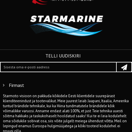
TELLI UUDISKIRI
Firmast
Starmoto visioon on pakkuda kõikidele Eesti klientidele suurepärast
klienditeenindust ja tootevalikut. Meie juurest leiab Jaapani, Itaalia, Ameerika
tuntud brändide tehnikale, kui ka Hiina tundmatutele brändidele kõik
võimalikke varuosi. Anname endast alati 100%, et just Teie tehnika uuesti
sõitma hakkaks ja taskukohaselt hooldatud saaks! Kui te ei leia kodulehelt
oma sõidukile sobivat osa, siis võite julgelt meiega ühendust võtta. Meil on
lepingud enamus Euroopa hulgimüüjatega ja kõiki tooteid kodulehel ei
pruugi olla.