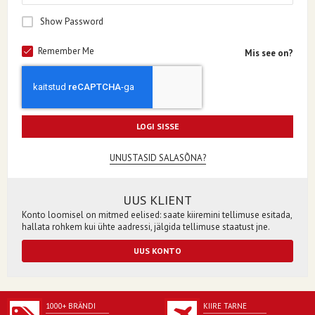
Show Password
Remember Me
Mis see on?
LOGI SISSE
UNUSTASID SALASÕNA?
UUS KLIENT
Konto loomisel on mitmed eelised: saate kiiremini tellimuse esitada,
hallata rohkem kui ühte aadressi, jälgida tellimuse staatust jne.
UUS KONTO
1000+ BRÄNDI
KIIRE TARNE