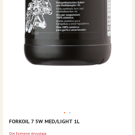
Skip
FORKOIL 7 5W MED/LIGHT 1L
to
the
Ole Esimene Arvustaja