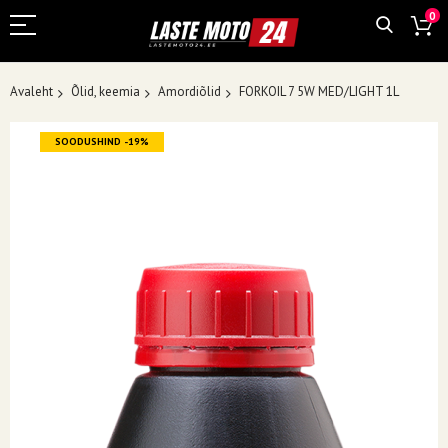
0
Avaleht
Õlid, keemia
Amordiõlid
FORKOIL 7 5W MED/LIGHT 1L
Skip
SOODUSHIND -19%
to
the
end
of
the
images
gallery