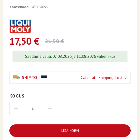
beginning
of
Tootekood
36090099
the
images
gallery
17,50 €
21,50 €
Saadame välja: 07.08.2026 ja 11.08.2026 vahemikus
SHIP TO
Calculate Shipping Cost
KOGUS
LISA KORVI