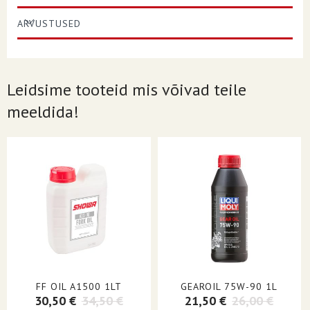
ARVUSTUSED
Leidsime tooteid mis võivad teile
meeldida!
FF OIL A1500 1LT
GEAROIL 75W-90 1L
30,50 €
34,50 €
21,50 €
26,00 €