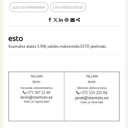
LISA SOOVINIMEKIRJA
LISA VÕRDLUSESSE
Kuumakse alates 5.95€, valides makseviisiks ESTO järelmaks.
TALLINN
TALLINN
Kevin
Janek
Varuosad, remonditeenus
Sõidukid, sõiduvarustus
+372 507 22 48
+372 533 255 04
kevin@starmoto.ee
janek@starmoto.ee
Eesti ja Inglise keel
Eesti ja Vene keel