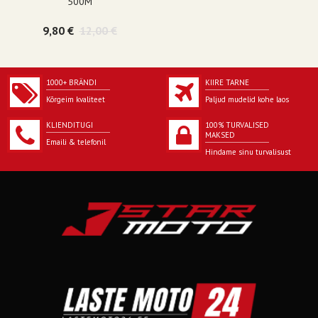
500M
9,80 €
12,00 €
1000+ BRÄNDI
KIIRE TARNE
Kõrgeim kvaliteet
Paljud mudelid kohe laos
KLIENDITUGI
100% TURVALISED
MAKSED
Emaili & telefonil
Hindame sinu turvalisust