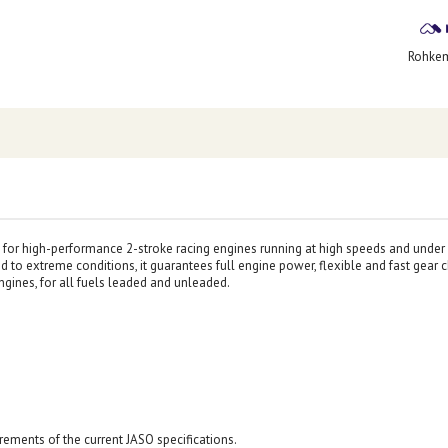
Rohkem 
 for high-performance 2-stroke racing engines running at high speeds and under 
o extreme conditions, it guarantees full engine power, flexible and fast gear 
ngines, for all fuels leaded and unleaded.
irements of the current JASO specifications.