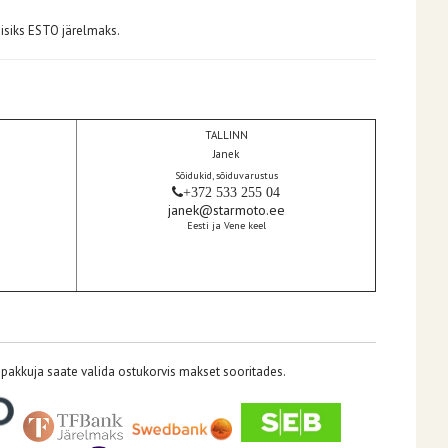
isiks ESTO järelmaks.
TALLINN
Janek
Sõidukid, sõiduvarustus
+372 533 255 04
janek@starmoto.ee
Eesti ja Vene keel
pakkuja saate valida ostukorvis makset sooritades.