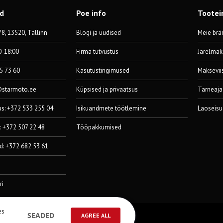
od
Poe info
Tootei
8, 13520, Tallinn
Blogi ja uudised
Meie brä
0-18:00
Firma tutvustus
Järelmak
55 73 60
Kasutustingimused
Maksevii
@starmoto.ee
Küpsised ja privaatsus
Tarneaja
us: +372 533 255 04
Isikuandmete töötlemine
Laoseisu
: +372 507 22 48
Tööpakkumised
d: +372 682 53 61
ri
es
SEADED
AGREE ALL