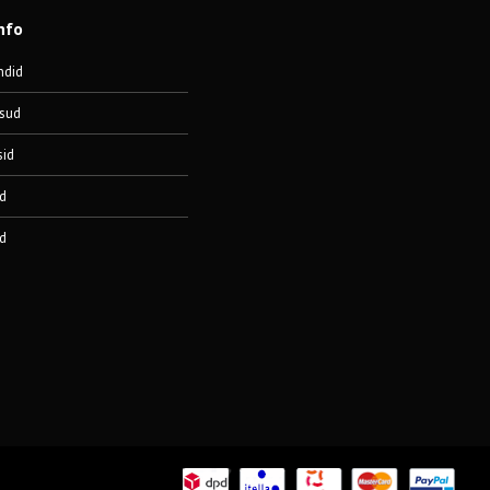
nfo
ndid
sud
sid
d
d