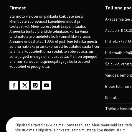
Firmast
Tallinna po
Starmoto visioon on pakkuda kõikidele Eesti
Akadeemia tee 7
klientidele suurepärast klienditeenindust ja
tootevalikut. Meie juurest leiab Jaapani, Itaalia,
Avatud E-R 10:0
Ameerika tuntud brändide tehnikale, kui ka Hiina
tundmatutele brändidele kõik võimalikke varuosi.
Anname endast alati 100%, et just Teie tehnika uuesti
Üld tel.: +372 6
sõitma hakkaks ja taskukohaselt hooldatud saaks! Kui
te ei leia kodulehelt oma sõidukile sobivat osa, siis
Üld email:
info
võite julgelt meiega ühendust võtta. Meil on lepingud
enamus Euroopa hulgimüüjatega ja kõiki tooteid
Sõidukid, varust
kodulehel ei pruugi olla.
Varuosa, remont
E-poe tellimuse
Kontakt
Töökoja hinnaki
Küpsised aitavad pakkuda meil oma teenused. Meie teenuseid kasutad
© 2014-2024 Starmoto OÜ
nõustud meie küpsiste ja privaatsus tingimustega.
Loe tingimusi siit