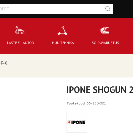
LASTE EL. AUTOD
MUU TEHNIKA
SÕIDUVARUSTUS
 (15)
IPONE SHOGUN 2R
Tootekood
55-130-001