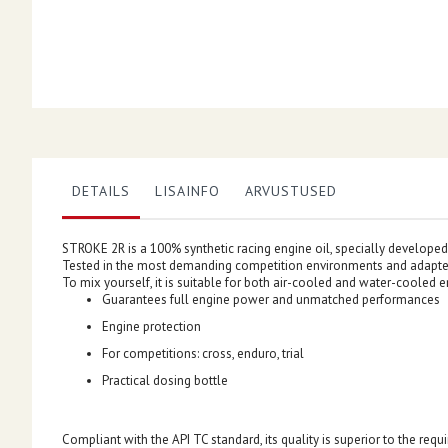
DETAILS
LISAINFO
ARVUSTUSED
STROKE 2R is a 100% synthetic racing engine oil, specially developed
Tested in the most demanding competition environments and adapted t
To mix yourself, it is suitable for both air-cooled and water-cooled e
Guarantees full engine power and unmatched performances
Engine protection
For competitions: cross, enduro, trial
Practical dosing bottle
Compliant with the API TC standard, its quality is superior to the requ