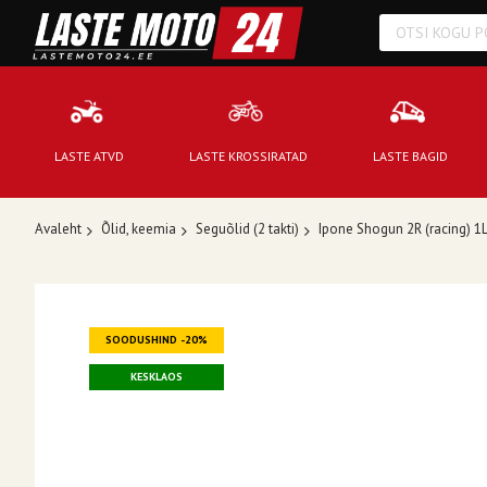
LASTE ATVD
LASTE KROSSIRATAD
LASTE BAGID
Avaleht
Õlid, keemia
Seguõlid (2 takti)
Ipone Shogun 2R (racing) 1L
Skip
to
SOODUSHIND -20%
the
end
KESKLAOS
of
the
images
gallery