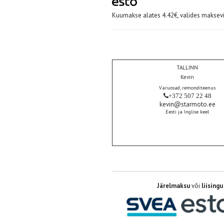
Kuumakse alates 4.42€, valides maksevi
TALLINN
Kevin
Varuosad, remonditeenus
+372 507 22 48
kevin@starmoto.ee
Eesti ja Inglise keel
Järelmaksu
või
liisingu