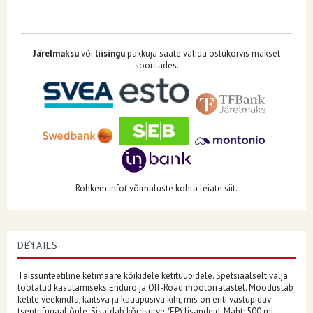
Järelmaksu
või
liisingu
pakkuja saate valida ostukorvis makset
sooritades.
Rohkem infot võimaluste kohta leiate siit.
DETAILS
Täissünteetiline ketimääre kõikidele ketitüüpidele. Spetsiaalselt välja
töötatud kasutamiseks Enduro ja Off-Road mootorratastel. Moodustab
ketile veekindla, kaitsva ja kauapüsiva kihi, mis on eriti vastupidav
tsentrifugaaljõule. Sisaldab kõrgsurve (EP) lisandeid. Maht: 500 ml.