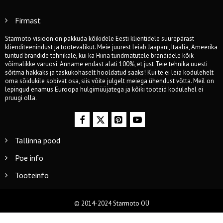
Firmast
Starmoto visioon on pakkuda kõikidele Eesti klientidele suurepärast
klienditeenindust ja tootevalikut. Meie juurest leiab Jaapani, Itaalia, Ameerika
tuntud brändide tehnikale, kui ka Hiina tundmatutele brändidele kõik
võimalikke varuosi. Anname endast alati 100%, et just Teie tehnika uuesti
sõitma hakkaks ja taskukohaselt hooldatud saaks! Kui te ei leia kodulehelt
oma sõidukile sobivat osa, siis võite julgelt meiega ühendust võtta. Meil on
lepingud enamus Euroopa hulgimüüjatega ja kõiki tooteid kodulehel ei
pruugi olla.
Tallinna pood
Poe info
Tooteinfo
© 2014-2024 Starmoto OÜ