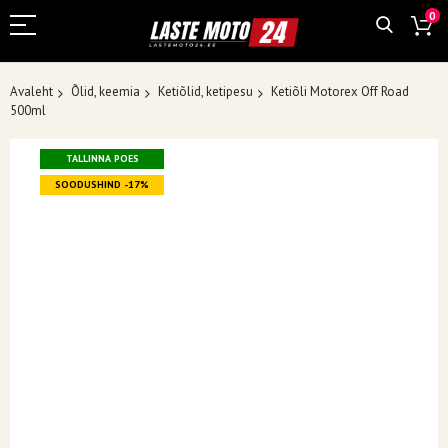
0
Avaleht
Õlid, keemia
Ketiõlid, ketipesu
Ketiõli Motorex Off Road
500ml
Skip
TALLINNA POES
to
the
SOODUSHIND -17%
end
of
the
images
gallery