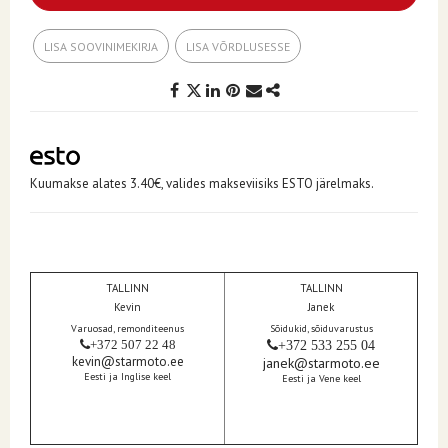
LISA SOOVINIMEKIRJA
LISA VÕRDLUSESSE
Kuumakse alates 3.40€, valides makseviisiks ESTO järelmaks.
TALLINN
TALLINN
Kevin
Janek
Varuosad, remonditeenus
Sõidukid, sõiduvarustus
+372 507 22 48
+372 533 255 04
kevin@starmoto.ee
janek@starmoto.ee
Eesti ja Inglise keel
Eesti ja Vene keel