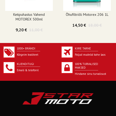
Ketipuhastus Vahend
Õhufiltriõli Motorex 206 1L
MOTOREX 500ml
14,50 €
18,00 €
9,20 €
11,00 €
1000+ BRÄNDI
KIIRE TARNE
Kõrgeim kvaliteet
Paljud mudelid kohe laos
KLIENDITUGI
100% TURVALISED
MAKSED
Emaili & telefonil
Hindame sinu turvalisust