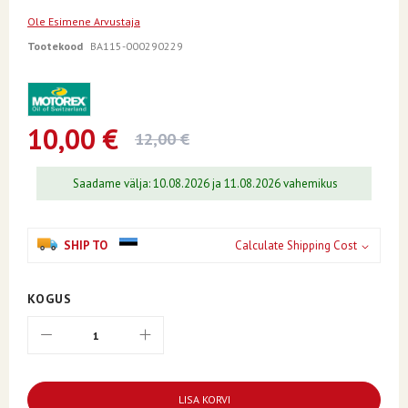
the
Ole Esimene Arvustaja
beginning
of
Tootekood
BA115-000290229
the
images
gallery
10,00 €
12,00 €
Saadame välja: 10.08.2026 ja 11.08.2026 vahemikus
SHIP TO
Calculate Shipping Cost
KOGUS
LISA KORVI