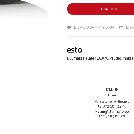
LISA KORVI
LISA SOOVINIMEKIRJA
LIS
Kuumakse alates 10.87€, valides maksev
TALLINN
Kevin
Varuosad, remonditeenus
+372 507 22 48
kevin@starmoto.ee
Eesti ja Inglise keel