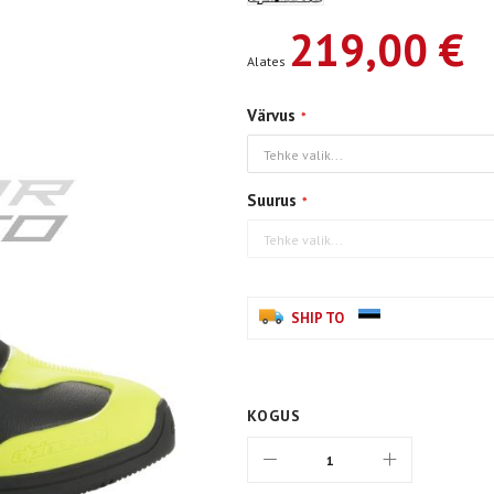
219,00 €
Alates
Värvus
Suurus
SHIP TO
KOGUS