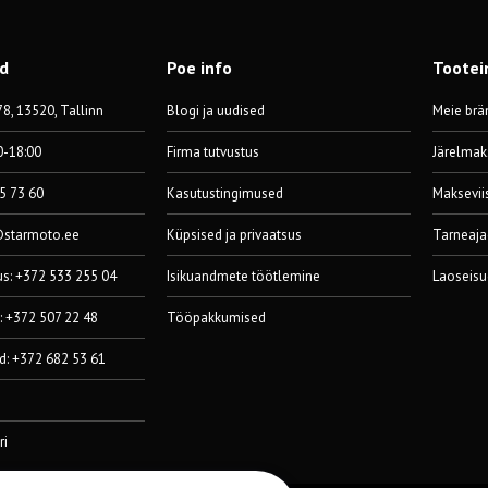
od
Poe info
Tootei
8, 13520, Tallinn
Blogi ja uudised
Meie brä
0-18:00
Firma tutvustus
Järelmak
55 73 60
Kasutustingimused
Maksevii
@starmoto.ee
Küpsised ja privaatsus
Tarneaja
us: +372 533 255 04
Isikuandmete töötlemine
Laoseisu
: +372 507 22 48
Tööpakkumised
d: +372 682 53 61
ri