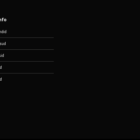
nfo
ndid
sud
sid
d
d