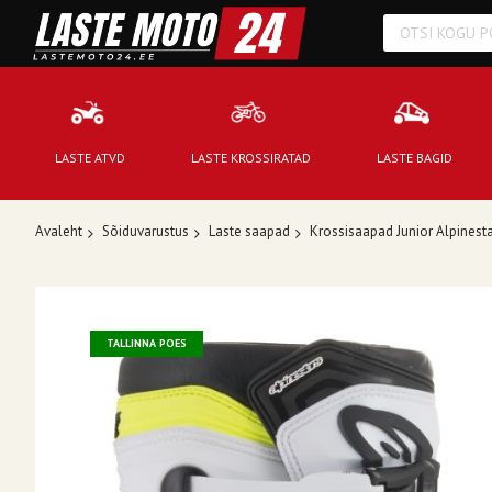
LASTE ATVD
LASTE KROSSIRATAD
LASTE BAGID
Avaleht
Sõiduvarustus
Laste saapad
Krossisaapad Junior Alpinest
Skip
to
TALLINNA POES
the
end
of
the
images
gallery