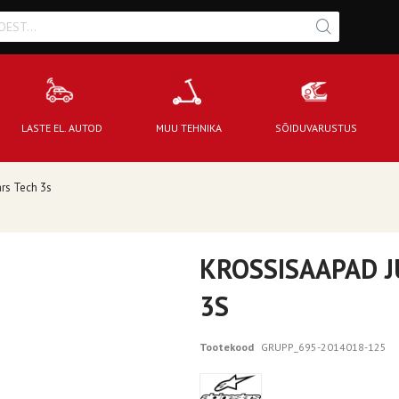
LASTE EL. AUTOD
MUU TEHNIKA
SÕIDUVARUSTUS
ars Tech 3s
KROSSISAAPAD J
3S
Tootekood
GRUPP_695-2014018-125