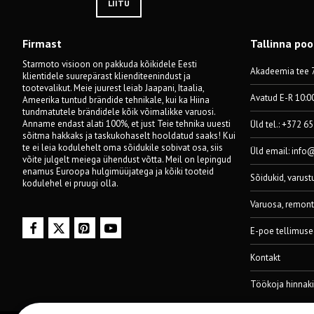
LIITU
Firmast
Tallinna po
Starmoto visioon on pakkuda kõikidele Eesti
Akadeemia tee 7
klientidele suurepärast klienditeenindust ja
tootevalikut. Meie juurest leiab Jaapani, Itaalia,
Avatud E-R 10:0
Ameerika tuntud brändide tehnikale, kui ka Hiina
tundmatutele brändidele kõik võimalikke varuosi.
Anname endast alati 100%, et just Teie tehnika uuesti
Üld tel.: +372 6
sõitma hakkaks ja taskukohaselt hooldatud saaks! Kui
te ei leia kodulehelt oma sõidukile sobivat osa, siis
Üld email:
info
võite julgelt meiega ühendust võtta. Meil on lepingud
enamus Euroopa hulgimüüjatega ja kõiki tooteid
Sõidukid, varust
kodulehel ei pruugi olla.
Varuosa, remont
E-poe tellimuse
Kontakt
Töökoja hinnaki