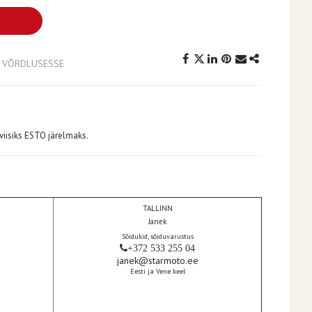
A VÕRDLUSESSE
iisiks ESTO järelmaks.
TALLINN
Janek
Sõidukid, sõiduvarustus
+372 533 255 04
janek@starmoto.ee
Eesti ja Vene keel