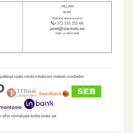
TALLINN
Janek
Sõidukid, sõiduvarustus
+372 533 255 04
janek@starmoto.ee
Eesti ja Vene keel
pakkuja saate valida ostukorvis makset sooritades.
infot võimaluste kohta leiate siit.