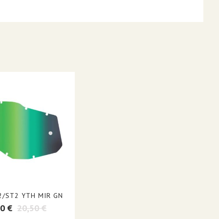
2/ST2 YTH MIR GN
0 €
20,50 €