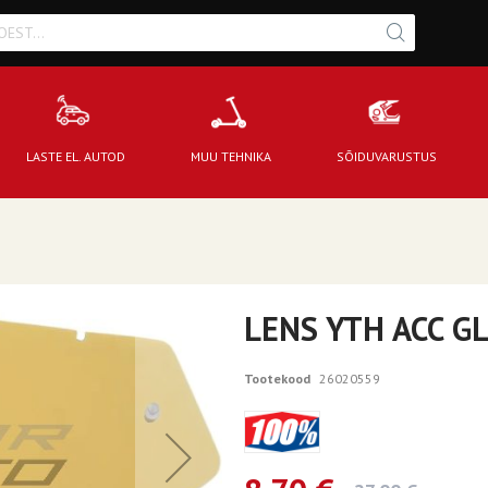
LASTE EL. AUTOD
MUU TEHNIKA
SÕIDUVARUSTUS
LENS YTH ACC G
Tootekood
26020559