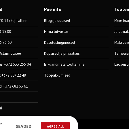
od
Poe info
Tootei
8, 13520, Tallinn
Blogi ja uudised
Meie brä
0-18:00
Firma tutvustus
Järelmak
55 73 60
Kasutustingimused
Maksevii
@starmoto.ee
Küpsised ja privaatsus
Tarneaja
us: +372 533 255 04
Isikuandmete töötlemine
Laoseisu
: +372 507 22 48
Tööpakkumised
d: +372 682 53 61
ri
es
SEADED
AGREE ALL