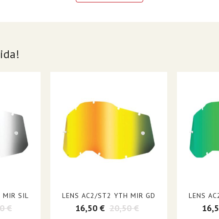
Goggles
Each
Lens
ida!
Gold| Mirror| Smoke
Accuri Junior| Strata Junior
Gold| Mirror| Smoke
Youth
Gold
Mirror
 MIR SIL
LENS AC2/ST2 YTH MIR GD
LENS AC
0 €
16,50 €
20,50 €
16,5