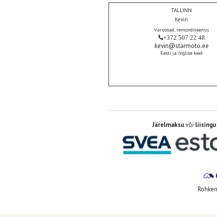
TALLINN
Kevin
Varuosad, remonditeenus
+372 507 22 48
kevin@starmoto.ee
Eesti ja Inglise keel
Järelmaksu
või
liisingu
Rohkem 