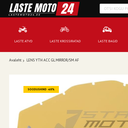
LASTE ATVD
LASTE KROSSIRATAD
LASTE BAGID
Avaleht
LENS YTH ACC GL MIRROR/SM AF
Skip
to
SOODUSHIND -68%
the
end
of
the
images
gallery