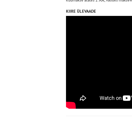
Kuumakse alates 2.96€, valides maksevi
KIIRE ÜLEVAADE