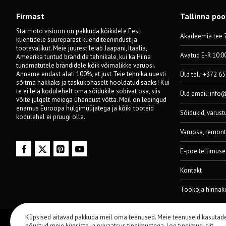
Firmast
Tallinna po
Starmoto visioon on pakkuda kõikidele Eesti
Akadeemia tee 7
klientidele suurepärast klienditeenindust ja
tootevalikut. Meie juurest leiab Jaapani, Itaalia,
Avatud E-R 10:0
Ameerika tuntud brändide tehnikale, kui ka Hiina
tundmatutele brändidele kõik võimalikke varuosi.
Anname endast alati 100%, et just Teie tehnika uuesti
Üld tel.: +372 6
sõitma hakkaks ja taskukohaselt hooldatud saaks! Kui
te ei leia kodulehelt oma sõidukile sobivat osa, siis
Üld email:
info
võite julgelt meiega ühendust võtta. Meil on lepingud
enamus Euroopa hulgimüüjatega ja kõiki tooteid
Sõidukid, varust
kodulehel ei pruugi olla.
Varuosa, remont
E-poe tellimuse
Kontakt
Töökoja hinnaki
Küpsised aitavad pakkuda meil oma teenused. Meie teenuseid kasutad
© 2014-2024 Starmoto OÜ
nõustud meie küpsiste ja privaatsus tingimustega.
Loe tingimusi siit