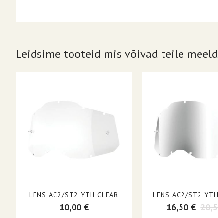
TYPE
UNITS
PRODUCT NAME
Leidsime tooteid mis võivad teile meeld
LENS COLOR/FINISH
FITS MODEL
DISPLAY LENS COLOR/FINISH
SIZE GROUP
BASE COLOR
BASE FINISH
LENS AC2/ST2 YTH CLEAR
LENS AC2/ST2 YTH
10,00 €
16,50 €
20,5