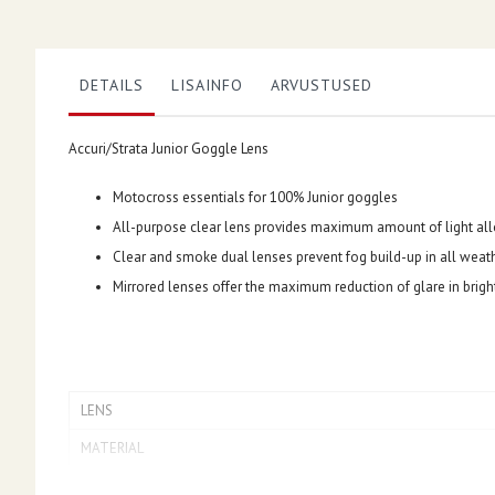
DETAILS
LISAINFO
ARVUSTUSED
Accuri/Strata Junior Goggle Lens
Motocross essentials for 100% Junior goggles
All-purpose clear lens provides maximum amount of light all
Clear and smoke dual lenses prevent fog build-up in all weath
Mirrored lenses offer the maximum reduction of glare in brigh
LENS
MATERIAL
FEATURES