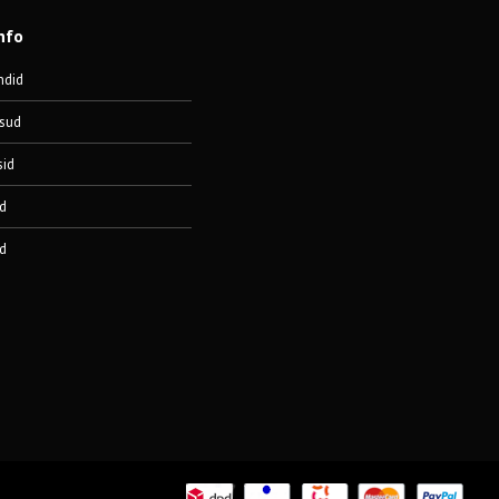
nfo
ndid
sud
sid
d
d