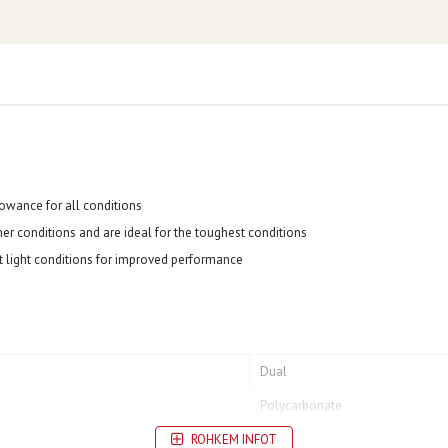
owance for all conditions
er conditions and are ideal for the toughest conditions
t light conditions for improved performance
Dual
Polycarbonate
ROHKEM INFOT
Scratch Resistant