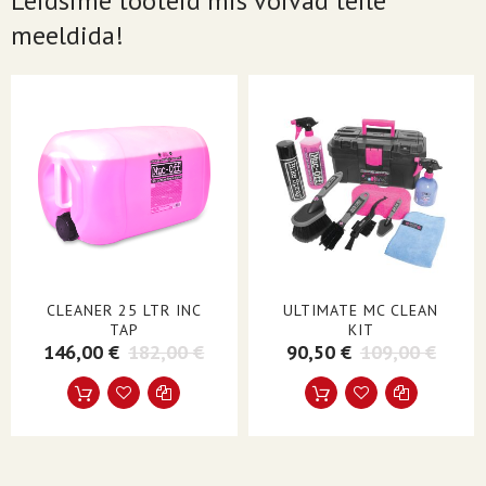
Leidsime tooteid mis võivad teile
meeldida!
CLEANER 25 LTR INC
ULTIMATE MC CLEAN
TAP
KIT
146,00 €
182,00 €
90,50 €
109,00 €