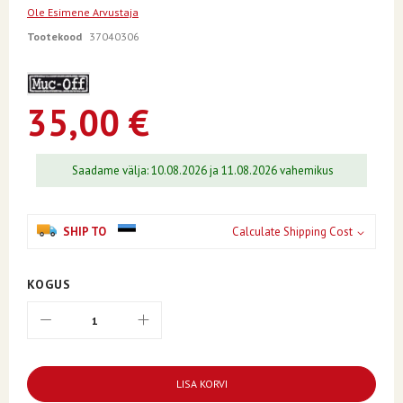
the
Ole Esimene Arvustaja
beginning
of
Tootekood
37040306
the
images
gallery
35,00 €
Saadame välja: 10.08.2026 ja 11.08.2026 vahemikus
SHIP TO
Calculate Shipping Cost
KOGUS
LISA KORVI