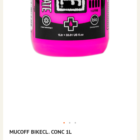
Skip
MUCOFF BIKECL. CONC 1L
to