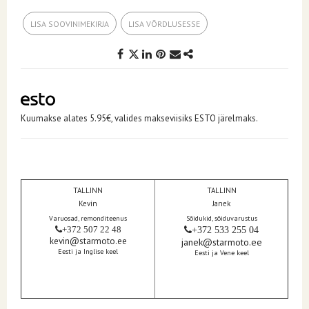
LISA SOOVINIMEKIRJA
LISA VÕRDLUSESSE
Kuumakse alates 5.95€, valides makseviisiks ESTO järelmaks.
TALLINN
TALLINN
Kevin
Janek
Varuosad, remonditeenus
Sõidukid, sõiduvarustus
+372 507 22 48
+372 533 255 04
kevin@starmoto.ee
janek@starmoto.ee
Eesti ja Inglise keel
Eesti ja Vene keel