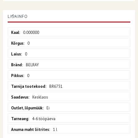
LISAINFO
Lisainfo
0.000000
0
0
BELRAY
0
BR6751
Kesklaos
Ei
4-6 tööpäeva
1 l