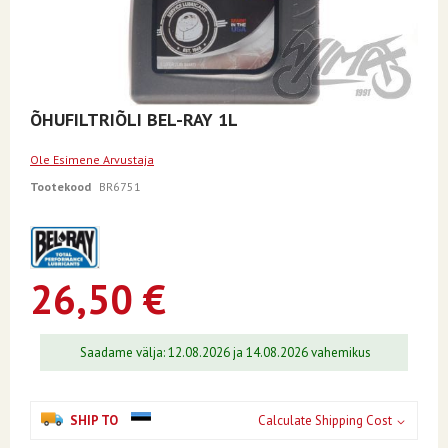
Skip
ÕHUFILTRIÕLI BEL-RAY 1L
to
the
Ole Esimene Arvustaja
beginning
of
Tootekood
BR6751
the
images
gallery
26,50 €
Saadame välja: 12.08.2026 ja 14.08.2026 vahemikus
SHIP TO
Calculate Shipping Cost