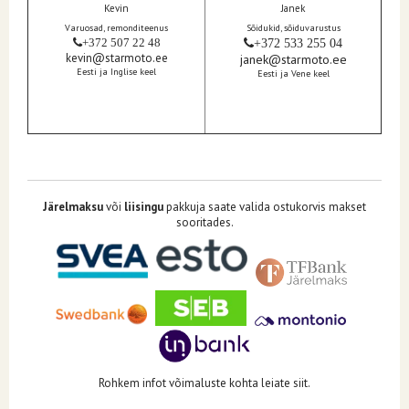
Kevin
Janek
Varuosad, remonditeenus
Sõidukid, sõiduvarustus
+372 507 22 48
+372 533 255 04
kevin@starmoto.ee
janek@starmoto.ee
Eesti ja Inglise keel
Eesti ja Vene keel
Järelmaksu
või
liisingu
pakkuja saate valida ostukorvis makset
sooritades.
Rohkem infot võimaluste kohta leiate siit.