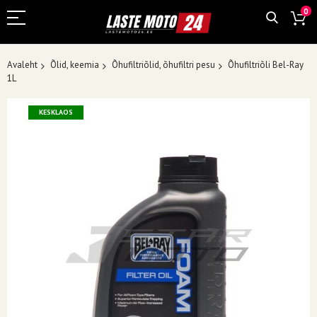
0
Avaleht
Õlid, keemia
Õhufiltriõlid, õhufiltri pesu
Õhufiltriõli Bel-Ray
1L
Skip
KESKLAOS
to
the
end
of
the
images
gallery