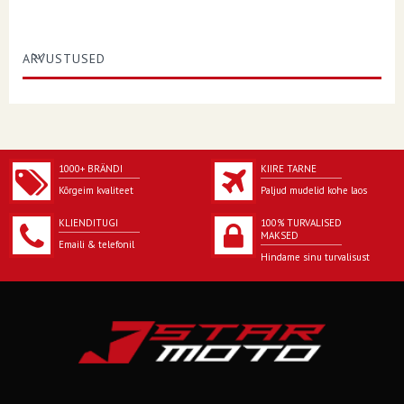
ARVUSTUSED
1000+ BRÄNDI
KIIRE TARNE
Kõrgeim kvaliteet
Paljud mudelid kohe laos
KLIENDITUGI
100% TURVALISED
MAKSED
Emaili & telefonil
Hindame sinu turvalisust