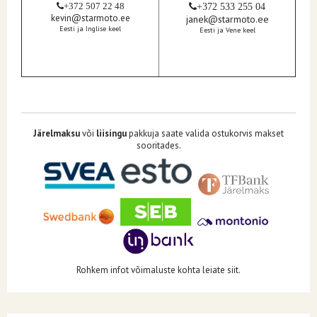
+372 507 22 48
+372 533 255 04
kevin@starmoto.ee
janek@starmoto.ee
Eesti ja Inglise keel
Eesti ja Vene keel
Järelmaksu
või
liisingu
pakkuja saate valida ostukorvis makset
sooritades.
Rohkem infot võimaluste kohta leiate siit.