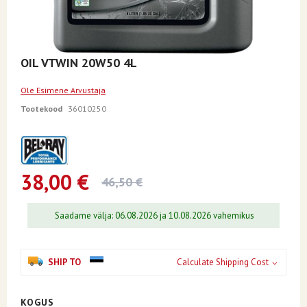
Skip
OIL VTWIN 20W50 4L
to
the
Ole Esimene Arvustaja
beginning
of
Tootekood
36010250
the
images
gallery
38,00 €
46,50 €
Saadame välja: 06.08.2026 ja 10.08.2026 vahemikus
SHIP TO
Calculate Shipping Cost
KOGUS