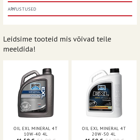
PACKAGING
4 per Case, Sold Each
ARVUSTUSED
APPLICATION
4 Stroke
OIL BASE
Conventional
(Mineral)
Leidsime tooteid mis võivad teile
TYPE
Engine
meeldida!
UNITS
Each
PRODUCT NAME
Oil
CONTAINER SIZE
4 liter (1,06 US gal.)
MEETS OR EXCEEDS REQUIREMENTS
API SM| JASO MA2
FOR
VISCOSITY (WEIGHT)
20W-50
OIL EXL MINERAL 4T
OIL EXL MINERAL 4T
10W-40 4L
20W-50 4L