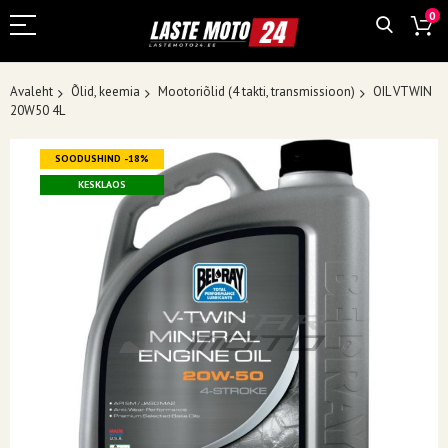
0
Avaleht
Õlid, keemia
Mootoriõlid (4 takti, transmissioon)
OIL VTWIN
20W50 4L
Skip
SOODUSHIND -18%
to
the
KESKLAOS
end
of
the
images
gallery