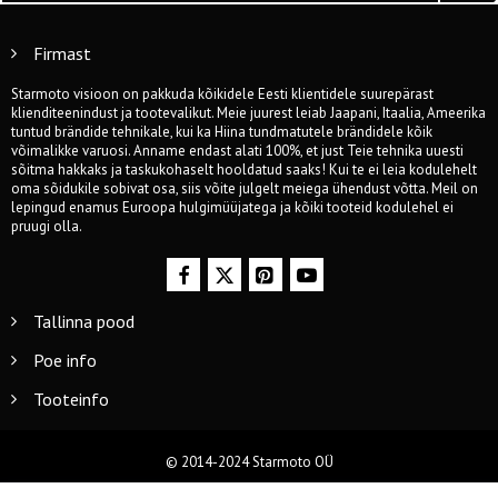
Firmast
Starmoto visioon on pakkuda kõikidele Eesti klientidele suurepärast
klienditeenindust ja tootevalikut. Meie juurest leiab Jaapani, Itaalia, Ameerika
tuntud brändide tehnikale, kui ka Hiina tundmatutele brändidele kõik
võimalikke varuosi. Anname endast alati 100%, et just Teie tehnika uuesti
sõitma hakkaks ja taskukohaselt hooldatud saaks! Kui te ei leia kodulehelt
oma sõidukile sobivat osa, siis võite julgelt meiega ühendust võtta. Meil on
lepingud enamus Euroopa hulgimüüjatega ja kõiki tooteid kodulehel ei
pruugi olla.
Tallinna pood
Poe info
Tooteinfo
© 2014-2024 Starmoto OÜ