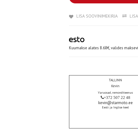
LISA SOOVINIMEKIRJA
LIS
Kuumakse alates 8.68€, valides maksevi
TALLINN
Kevin
Varuosad, remonditeenus
+372 507 22 48
kevin@starmoto.ee
Eesti ja Inglise keel