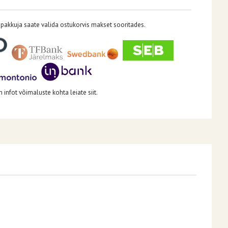
pakkuja saate valida ostukorvis makset sooritades.
infot võimaluste kohta leiate siit.