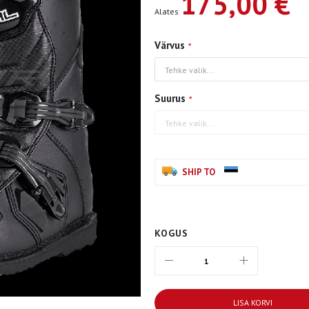
175,00 €
Alates
Värvus
Suurus
SHIP TO
KOGUS
LISA KORVI