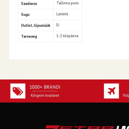
Tallinna poes
Saadavus
Lastele
Sugu
Ei
Outlet, lõpumüük
1-2 tööpäeva
Tarneaeg
1000+ BRÄNDI
Kõrgeim kvaliteet
Pal