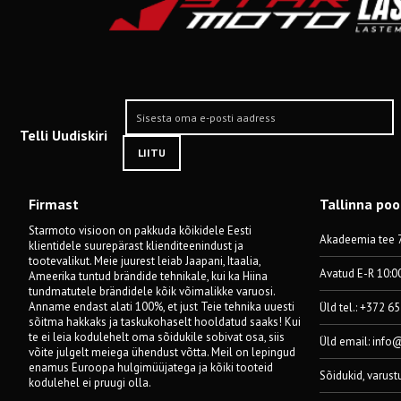
Telli Uudiskiri
LIITU
Firmast
Tallinna po
Starmoto visioon on pakkuda kõikidele Eesti
Akadeemia tee 7
klientidele suurepärast klienditeenindust ja
tootevalikut. Meie juurest leiab Jaapani, Itaalia,
Avatud E-R 10:0
Ameerika tuntud brändide tehnikale, kui ka Hiina
tundmatutele brändidele kõik võimalikke varuosi.
Anname endast alati 100%, et just Teie tehnika uuesti
Üld tel.: +372 6
sõitma hakkaks ja taskukohaselt hooldatud saaks! Kui
te ei leia kodulehelt oma sõidukile sobivat osa, siis
Üld email:
info
võite julgelt meiega ühendust võtta. Meil on lepingud
enamus Euroopa hulgimüüjatega ja kõiki tooteid
Sõidukid, varust
kodulehel ei pruugi olla.