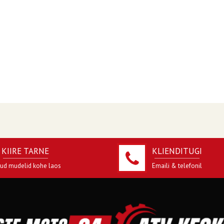
KIIRE TARNE
KLIENDITUGI
jud mudelid kohe laos
Emaili & telefonil