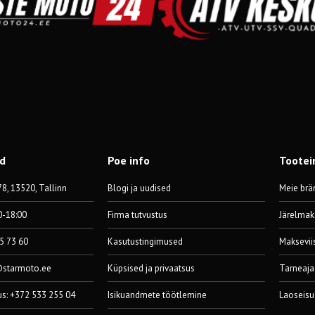
od
Poe info
Tootei
8, 13520, Tallinn
Blogi ja uudised
Meie brä
0-18:00
Firma tutvustus
Järelmak
55 73 60
Kasutustingimused
Maksevii
@starmoto.ee
Küpsised ja privaatsus
Tarneaja
us: +372 533 255 04
Isikuandmete töötlemine
Laoseisu