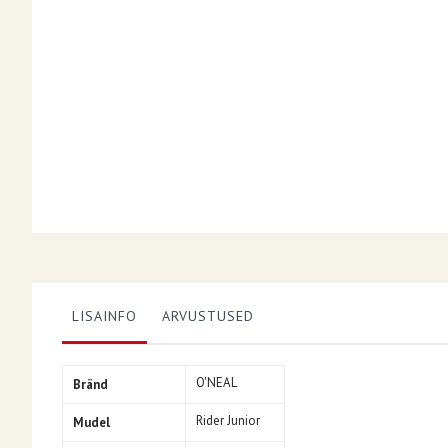
LISAINFO
ARVUSTUSED
Lisainfo
O'NEAL
Bränd
Rider Junior
Mudel