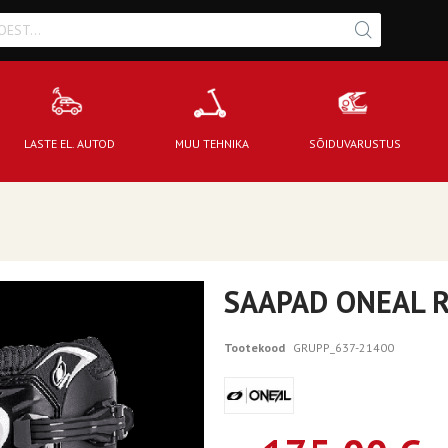
LASTE EL. AUTOD
MUU TEHNIKA
SÕIDUVARUSTUS
SAAPAD ONEAL R
Tootekood
GRUPP_637-21400