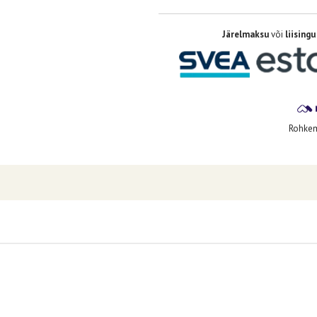
Järelmaksu
või
liisingu
Rohkem 