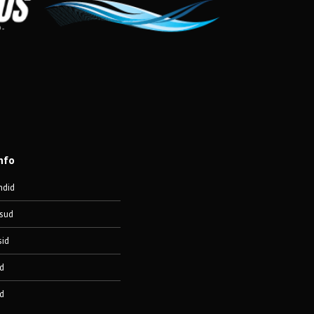
nfo
ndid
sud
sid
d
d