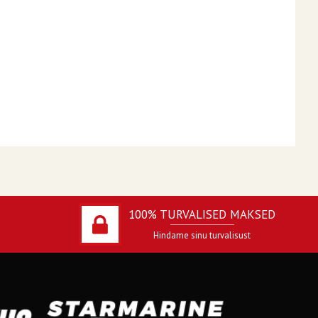
100% TURVALISED MAKSED
Hindame sinu turvalisust