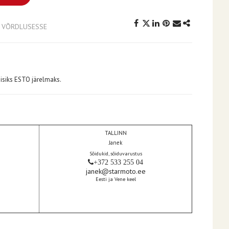
A VÕRDLUSESSE
isiks ESTO järelmaks.
TALLINN
Janek
Sõidukid, sõiduvarustus
+372 533 255 04
janek@starmoto.ee
Eesti ja Vene keel