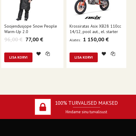
Soojendusjope Snow People
Krossiratas Asix XB28 110cc
Warm-Up 2.0
14/12, pool aut., el. starter
96,00 €
77,00 €
1 150,00 €
Alates
LISA KORVI
LISA KORVI
100% TURVALISED MAKSED
Hindame sinu turvalisust