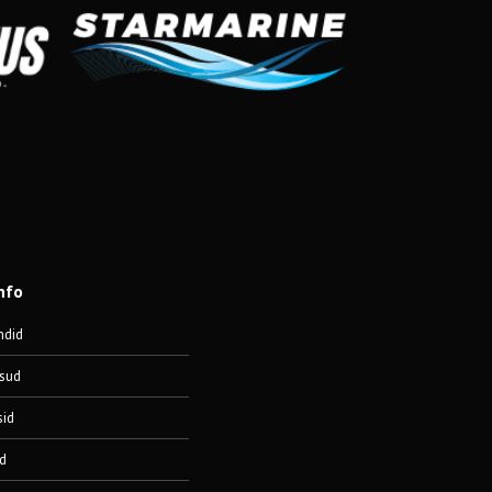
nfo
ndid
sud
sid
d