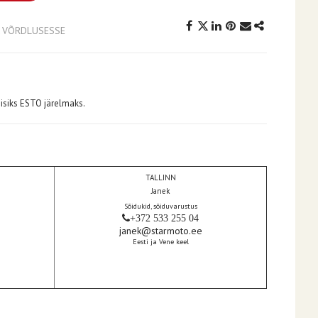
A VÕRDLUSESSE
isiks ESTO järelmaks.
TALLINN
Janek
Sõidukid, sõiduvarustus
+372 533 255 04
janek@starmoto.ee
Eesti ja Vene keel