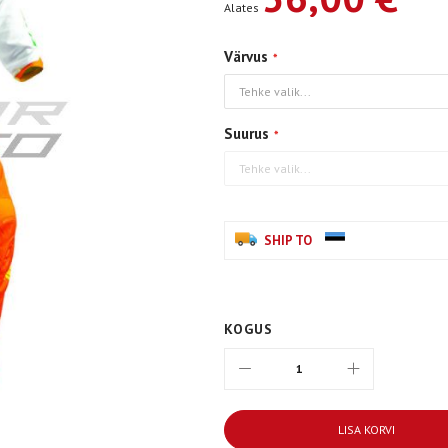
Alates
Värvus
Suurus
SHIP TO
KOGUS
LISA KORVI