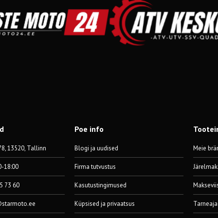
od
Poe info
Tootei
8, 13520, Tallinn
Blogi ja uudised
Meie brä
0-18:00
Firma tutvustus
Järelmak
55 73 60
Kasutustingimused
Maksevii
@starmoto.ee
Küpsised ja privaatsus
Tarneaja