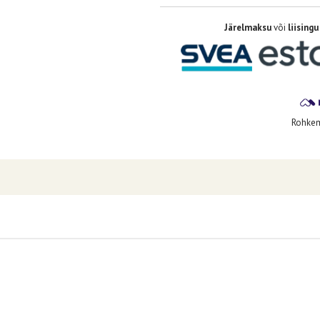
Järelmaksu
või
liisingu
Rohkem 