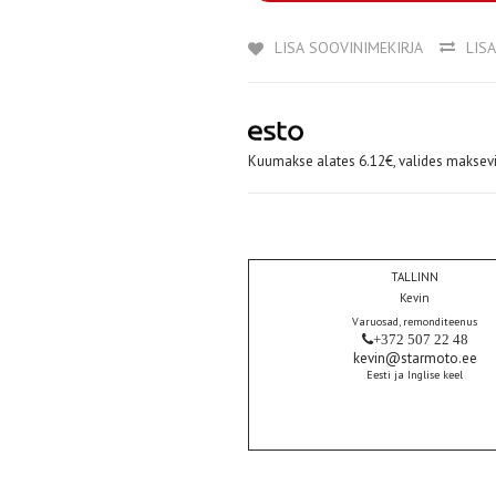
LISA SOOVINIMEKIRJA
LIS
Kuumakse alates 6.12€, valides maksevi
TALLINN
Kevin
Varuosad, remonditeenus
+372 507 22 48
kevin@starmoto.ee
Eesti ja Inglise keel