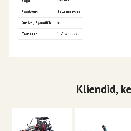
Lastele
Sugu
Tallinna poes
Saadavus
Ei
Outlet, lõpumüük
1-2 tööpäeva
Tarneaeg
Kliendid, k