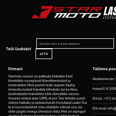
Telli Uudiskiri
LIITU
Firmast
Tallinna po
Starmoto visioon on pakkuda kõikidele Eesti
Akadeemia tee 7
klientidele suurepärast klienditeenindust ja
tootevalikut. Meie juurest leiab Jaapani, Itaalia,
Avatud E-R 10:0
Ameerika tuntud brändide tehnikale, kui ka Hiina
tundmatutele brändidele kõik võimalikke varuosi.
Anname endast alati 100%, et just Teie tehnika uuesti
Üld tel.: +372 6
sõitma hakkaks ja taskukohaselt hooldatud saaks! Kui
te ei leia kodulehelt oma sõidukile sobivat osa, siis
Üld email:
info
võite julgelt meiega ühendust võtta. Meil on lepingud
enamus Euroopa hulgimüüjatega ja kõiki tooteid