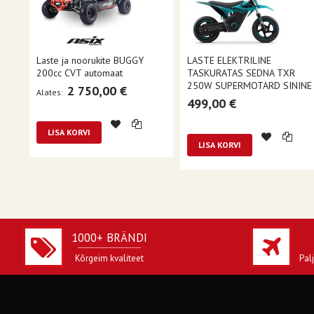
Laste ja noorukite BUGGY
LASTE ELEKTRILINE
200cc CVT automaat
TASKURATAS SEDNA TXR
250W SUPERMOTARD SININE
2 750,00 €
Alates
499,00 €
LISA KORVI
LISA KORVI
1000+ BRÄNDI
Kõrgeim kvaliteet
Pal