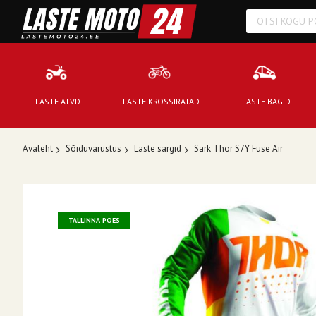
LASTE ATVD
LASTE KROSSIRATAD
LASTE BAGID
Avaleht
Sõiduvarustus
Laste särgid
Särk Thor S7Y Fuse Air
Skip
to
TALLINNA POES
the
end
of
the
images
gallery