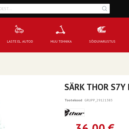
LASTE EL. AUTOD
MUU TEHNIKA
SÕIDUVARUSTUS
SÄRK THOR S7Y 
Tootekood
GRUPP_29121383
36,00 €