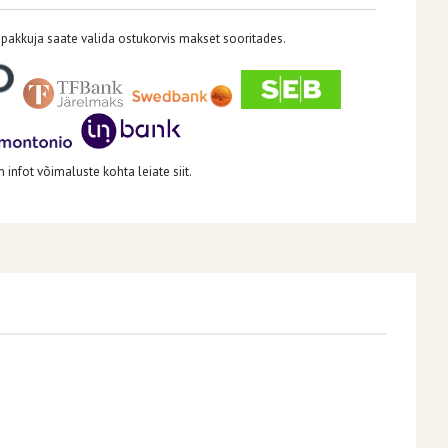
pakkuja saate valida ostukorvis makset sooritades.
infot võimaluste kohta leiate siit.