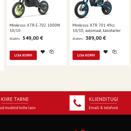
Minikross XTR E-702 1000W
Minikross XTR 701 49cc
10/10
10/10, automaat, käsistarter
549,00 €
389,00 €
Alates
Alates
LISA KORVI
LISA KORVI
KIIRE TARNE
KLIENDITUGI
jud mudelid kohe laos
Emaili & telefonil