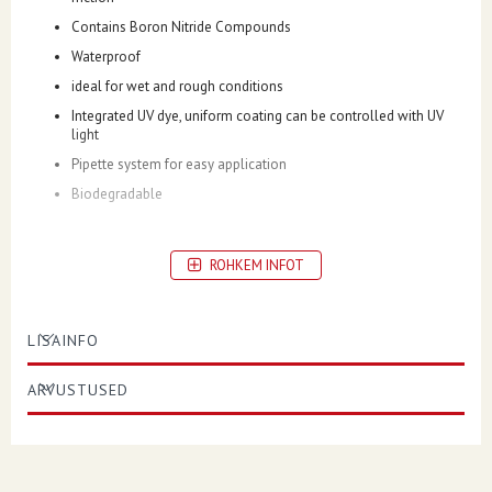
Contains Boron Nitride Compounds
Waterproof
ideal for wet and rough conditions
Integrated UV dye, uniform coating can be controlled with UV
light
Pipette system for easy application
Biodegradable
ROHKEM INFOT
PACKAGING
sold each
LISAINFO
TYPE
Chain
ARVUSTUSED
UNITS
Each
PRODUCT NAME
Lubricant
CONTAINER SIZE
50 ml (1,69 U.S. fl oz.)