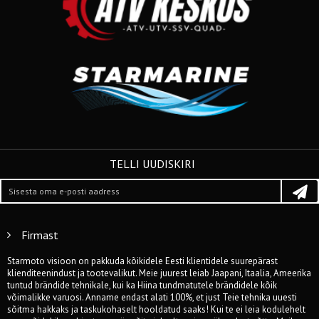
TELLI UUDISKIRI
Firmast
Starmoto visioon on pakkuda kõikidele Eesti klientidele suurepärast
klienditeenindust ja tootevalikut. Meie juurest leiab Jaapani, Itaalia, Ameerika
tuntud brändide tehnikale, kui ka Hiina tundmatutele brändidele kõik
võimalikke varuosi. Anname endast alati 100%, et just Teie tehnika uuesti
sõitma hakkaks ja taskukohaselt hooldatud saaks! Kui te ei leia kodulehelt